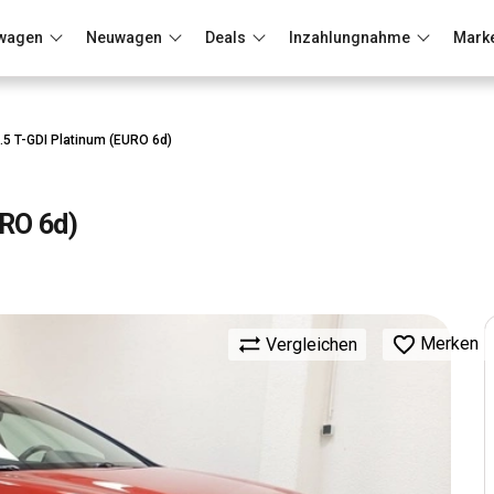
wagen
Neuwagen
Deals
Inzahlungnahme
Mark
Berlin
Frankfurt
Wuppertal
.5 T-GDI Platinum (EURO 6d)
URO 6d)
Merken
Vergleichen