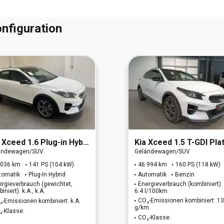
nfiguration
Xceed 1.6 Plug-in Hybrid Spirit
Kia
Xceed 1.5 T-GDI Platinum Edition (EURO 6
ändewagen/SUV
Geländewagen/SUV
.036 km
141 PS (104 kW)
46.994 km
160 PS (118 kW)
tomatik
Plug-In Hybrid
Automatik
Benzin
ergieverbrauch (gewichtet,
Energieverbrauch (kombiniert):
iniert): k.A., k.A.
6.4 l/100km
CO₂-Emissionen kombiniert: 1
₂-Emissionen kombiniert: k.A.
g/km
₂-Klasse:
CO₂-Klasse: