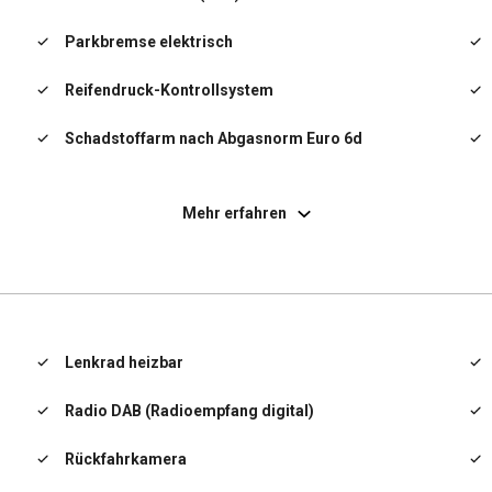
Parkbremse elektrisch
Reifendruck-Kontrollsystem
Schadstoffarm nach Abgasnorm Euro 6d
Schalt-/Wählhebelgriff Leder
Mehr erfahren
Scheibenwaschdüsen heizbar
Scheibenwischer mit Regensensor
Seitenairbag
Lenkrad heizbar
Servolenkung
Radio DAB (Radioempfang digital)
Sitzbelüftung vorn
Rückfahrkamera
Sitzbezug / Polsterung: Leder / Kunstleder