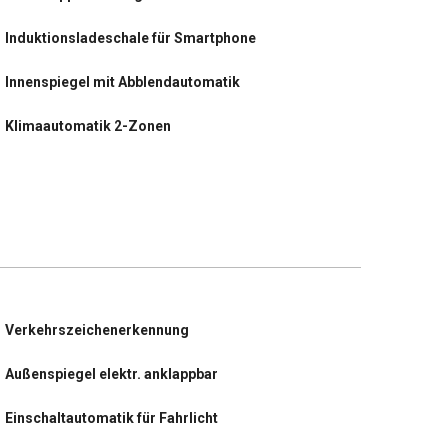
Induktionsladeschale für Smartphone
Innenspiegel mit Abblendautomatik
Klimaautomatik 2-Zonen
LED-Scheinwerfer
Lendenwirbelstütze vorne elektr. verstellbar
Lenkrad heizbar
Radio DAB (Radioempfang digital)
Verkehrszeichenerkennung
Rückfahrkamera
Außenspiegel elektr. anklappbar
Schließ-/Startsystem Smart-Key+
Einschaltautomatik für Fahrlicht
Sitzheizung hinten