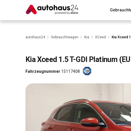
Gebraucht
Zum Antrag
Alle Fragen & Antworten
München
Wir bewerten dein Auto
Rund um die Inzahlungnahme
autohaus24
Gebrauchtwagen
Kia
XCeed
Kia Xceed 1
Kia
Xceed 1.5 T-GDI Platinum (E
Fahrzeugnummer
15117408