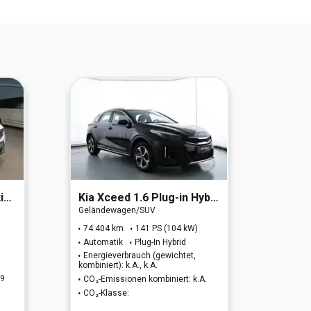
d)
Kia
Xceed 1.6 Plug-in Hybrid Vision (EURO 6d)
Kia
Xcee
Geländewagen/SUV
Geländ
74.404 km
141 PS (104 kW)
77.61
Automatik
Plug-In Hybrid
Autom
Energieverbrauch (gewichtet,
Energi
kombiniert): k.A., k.A.
k.A.
39
CO₂-Emissionen kombiniert: k.A.
CO₂-Em
CO₂-Klasse:
CO₂-K