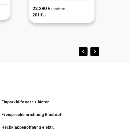
22.290 €
21.59
/ Kaufpreis
201 €
195 €
/ mtl
/
Einparkhilfe vorn + hinten
Freisprecheinrichtung Bluetooth
Heckklappenöffnung elektr.