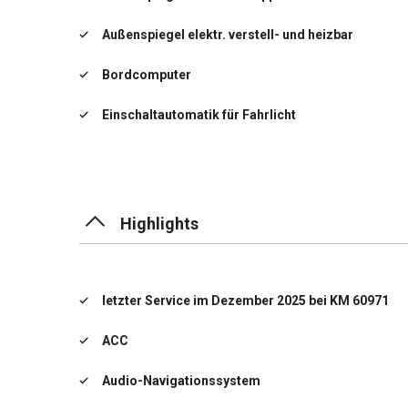
Außenspiegel elektr. verstell- und heizbar
Bordcomputer
Einschaltautomatik für Fahrlicht
Elektron. Stabilitäts-Programm (ESP / ESC)
Ausstiegswarnung
Highlights
Autobahnassistent
Fahrprofilauswahl (Drive Mode)
letzter Service im Dezember 2025 bei KM 60971
Fernlichtassistent
ACC
Frontkollisionswarnung mit Fußgänger- und
Fahrraderkennung und Abbiegefunktion
Audio-Navigationssystem
Fensterheber elektrisch vorn + hinten