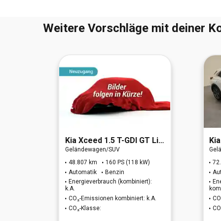
Weitere Vorschläge mit deiner Ko
RO 6d)
Kia
Xceed 1.5 T-GDI GT Line (EURO 6d)
Kia
Geländewagen/SUV
Gel
W)
48.807 km
160 PS (118 kW)
72
Automatik
Benzin
Au
t):
Energieverbrauch (kombiniert):
En
k.A.
komb
 k.A.
CO₂-Emissionen kombiniert: k.A.
CO
CO₂-Klasse:
CO