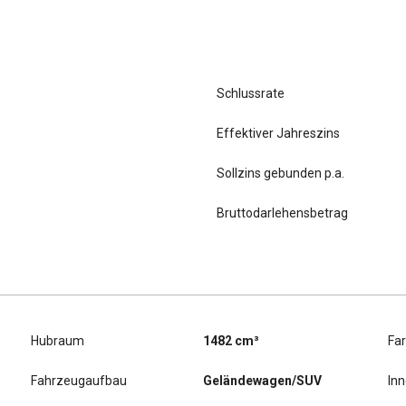
Schlussrate
Effektiver Jahreszins
Sollzins gebunden p.a.
Bruttodarlehensbetrag
Hubraum
1482 cm³
Fa
Fahrzeugaufbau
Geländewagen/SUV
In