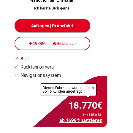
Hallo, ich bin Christian
Ich berate Dich gerne.
Anfragen | Probefahrt
+49-89 7080 84 170
Einblenden
ACC
Rückfahrkamera
Navigationssystem
Dieses Fahrzeug wurde bereits
von
5
Kunden angefragt
18.770
€
inkl.MwSt.
ab
169
€
finanzieren