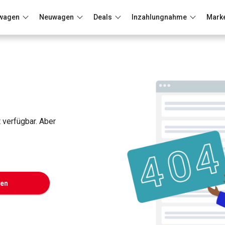
wagen
Neuwagen
Deals
Inzahlungnahme
Mark
Berlin
Frankfurt
Wuppertal
t verfügbar. Aber
ken