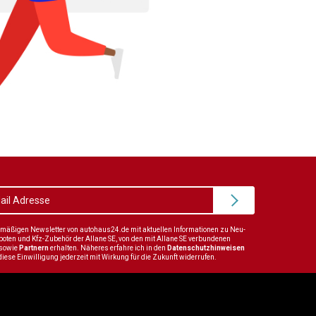
elmäßigen Newsletter von autohaus24.de mit aktuellen Informationen zu Neu-
en und Kfz-Zubehör der Allane SE, von den mit Allane SE verbundenen
sowie
Partnern
erhalten. Näheres erfahre ich in den
Datenschutzhinweisen
diese Einwilligung jederzeit mit Wirkung für die Zukunft widerrufen.