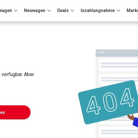
wagen
Neuwagen
Deals
Inzahlungnahme
Mark
Berlin
Frankfurt
Wuppertal
t verfügbar. Aber
ken