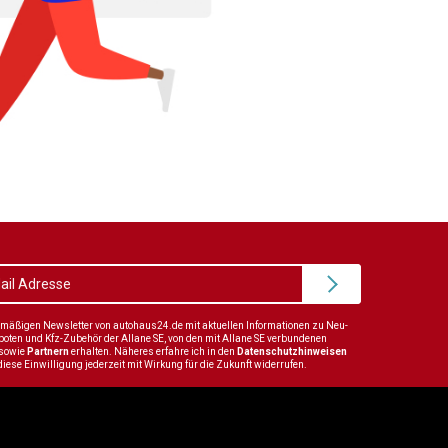
elmäßigen Newsletter von autohaus24.de mit aktuellen Informationen zu Neu-
en und Kfz-Zubehör der Allane SE, von den mit Allane SE verbundenen
sowie
Partnern
erhalten. Näheres erfahre ich in den
Datenschutzhinweisen
diese Einwilligung jederzeit mit Wirkung für die Zukunft widerrufen.