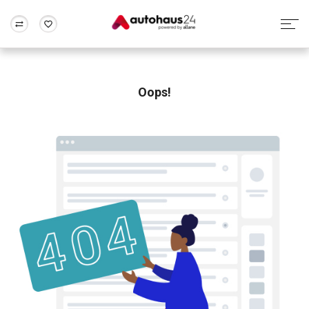
Zum Antrag
Alle Fragen & Antworten
München
Berlin
Wir bewerten dein Auto
Rund um die Inzahlungnahme
Oops!
Frankfurt
Wuppertal