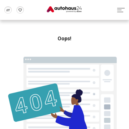
Zum Antrag
Alle Fragen & Antworten
München
Berlin
Wir bewerten dein Auto
Rund um die Inzahlungnahme
Oops!
Frankfurt
Wuppertal