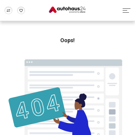
Zum Antrag
Alle Fragen & Antworten
München
Berlin
Wir bewerten dein Auto
Rund um die Inzahlungnahme
Oops!
Frankfurt
Wuppertal