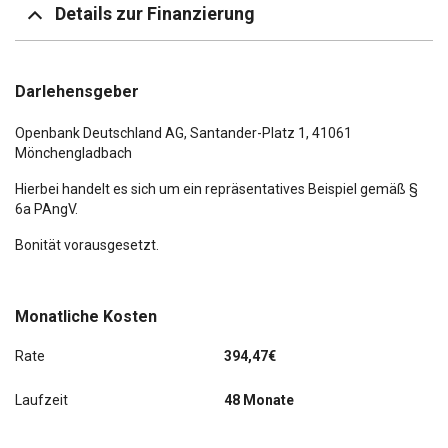
Licht- und Regensensor
Details zur Finanzierung
Reifendruck-Kontrollsystem
LM-Felgen
Scheibenwischer mit Regensensor
Darlehensgeber
Scheibenwischer mit Regensensor
Seitenairbag vorn
Openbank Deutschland AG,
Santander-Platz 1
, 41061
Mönchengladbach
Sitzbezug / Polsterung: Alcantara / Sensatec-
Kombination
Hierbei handelt es sich um ein repräsentatives Beispiel gemäß §
6a PAngV.
Sitze vorn elektr. verstellbar (mit Memory)
Bonität vorausgesetzt.
Sonnenschutzverglasung (hinten abgedunkelt)
Sport Boost Fahrmodusschalter
Monatliche Kosten
Widescreen Display
Rate
394,47€
Zentralverriegelung mit Diebstahlsicherung und
Crashsensor
Laufzeit
48 Monate
letzter Service im Februar 2026 bei KM 34122