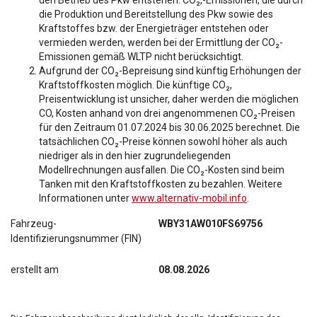
den Betrieb des Pkw entstehen. CO₂,-Emissionen, die durch
die Produktion und Bereitstellung des Pkw sowie des
Kraftstoffes bzw. der Energieträger entstehen oder
vermieden werden, werden bei der Ermittlung der CO₂-
Emissionen gemäß WLTP nicht berücksichtigt.
Aufgrund der CO₂-Bepreisung sind künftig Erhöhungen der
Kraftstoffkosten möglich. Die künftige CO₂,
Preisentwicklung ist unsicher, daher werden die möglichen
CO, Kosten anhand von drei angenommenen CO₂-Preisen
für den Zeitraum 01.07.2024 bis 30.06.2025 berechnet. Die
tatsächlichen CO₂-Preise können sowohl höher als auch
niedriger als in den hier zugrundeliegenden
Modellrechnungen ausfallen. Die CO₂-Kosten sind beim
Tanken mit den Kraftstoffkosten zu bezahlen. Weitere
Informationen unter
www.alternativ-mobil.info
.
Fahrzeug-
WBY31AW010FS69756
Identifizierungsnummer (FIN)
erstellt am
08.08.2026