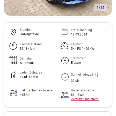
1
/
14
Standort
Erstzulassung
Ludwigsfelde
18.03.2024
Kilometerstand
Leistung
36.184 km
544 PS / 400 kW
Treibstoff
Getriebe
Elektro
Automatik
Laden Zuhause
Schnellladezeit
8 Std. 12 Min.
30 Min.
Elektrische Reichweite
Batteriekapazität
415 km
81.1 kWh
Zertifikat speichern