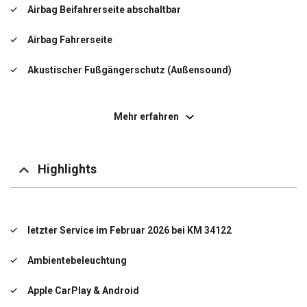
Airbag Beifahrerseite abschaltbar
Airbag Fahrerseite
Akustischer Fußgängerschutz (Außensound)
Ambiente-Beleuchtung
Mehr erfahren
Antriebsart: xDrive (Allrad)
Außenausstattung: Shadow-Line Hochglanz
Highlights
Außenspiegel elektr. verstell- und heizbar
BMW IconicSounds Electric (Soundgenerator)
letzter Service im Februar 2026 bei KM 34122
Bremsanlage: M Sportbremsen (Bremssättel lackiert)
Ambientebeleuchtung
(Rekuperationssystem)
Apple CarPlay & Android