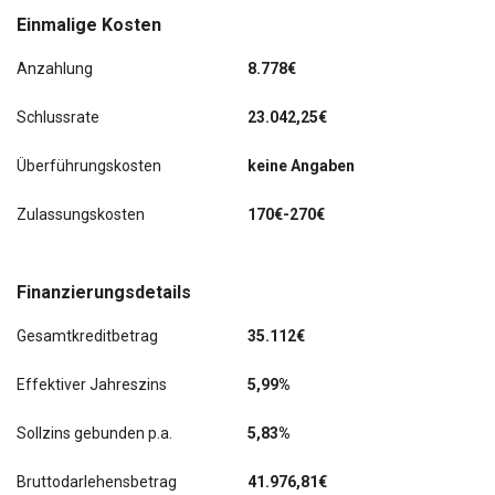
Einmalige Kosten
Ambientebeleuchtung
Anzahlung
8.778€
Apple CarPlay & Android
Schlussrate
23.042,25€
Digital Cockpit
Überführungskosten
keine Angaben
Einparkassistent vorne + hinten
Zulassungskosten
170€-270€
Heckklappenbetätigung automatisch
Keyless-Go
Finanzierungsdetails
Navigationssystem
Gesamtkreditbetrag
35.112€
Rückfahrkamera
Effektiver Jahreszins
5,99%
Scheinwerfer LED
Sollzins gebunden p.a.
5,83%
Sitze vorn elektr. verstellbar (mit Memory)
Bruttodarlehensbetrag
41.976,81€