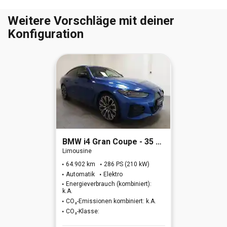
Weitere Vorschläge mit deiner
Konfiguration
BMW
i4 Gran Coupe - 35 e eDrive M Sport
Limousine
64.902 km
286 PS (210 kW)
Automatik
Elektro
Energieverbrauch (kombiniert):
k.A.
CO₂-Emissionen kombiniert: k.A.
CO₂-Klasse: