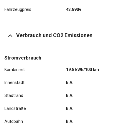
Sitzheizung vorn
Fahrzeugpreis
43.890€
Sound-System Harman-Kardon
Tempomat
Verbrauch und CO2 Emissionen
Stromverbrauch
Kombiniert
19.8 kWh/100 km
Innenstadt
k.A.
Stadtrand
k.A.
Landstraße
k.A.
Autobahn
k.A.