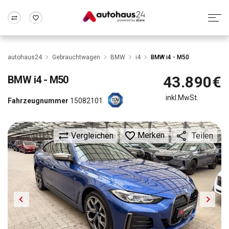
Zum Antrag
Alle Fragen & Antworten
München
Berlin
autohaus24
Gebrauchtwagen
BMW
i4
BMW i4 - M50
Wir bewerten dein Auto
Rund um die Inzahlungnahme
43.890€
BMW
i4 - M50
Frankfurt
Wuppertal
inkl.MwSt.
Fahrzeugnummer
15082101
Merken
Vergleichen
Teilen