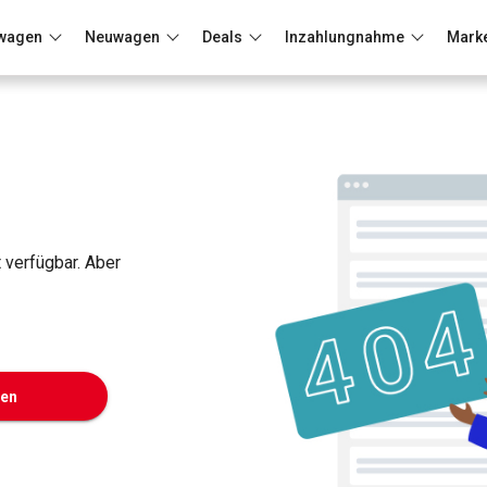
wagen
Neuwagen
Deals
Inzahlungnahme
Mark
Berlin
Frankfurt
Wuppertal
t verfügbar. Aber
ken