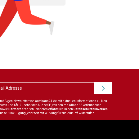
elmäßigen Newsletter von autohaus24.de mit aktuellen Informationen zu Neu-
en und Kfz-Zubehör der Allane SE, von den mit Allane SE verbundenen
sowie
Partnern
erhalten. Näheres erfahre ich in den
Datenschutzhinweisen
diese Einwilligung jederzeit mit Wirkung für die Zukunft widerrufen.