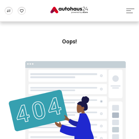
Zum Antrag
Alle Fragen & Antworten
München
Berlin
Wir bewerten dein Auto
Rund um die Inzahlungnahme
Oops!
Frankfurt
Wuppertal