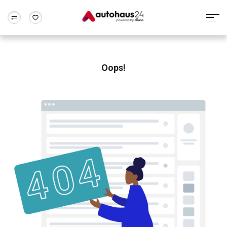
Zum Antrag
Alle Fragen & Antworten
München
Berlin
Wir bewerten dein Auto
Rund um die Inzahlungnahme
Oops!
Frankfurt
Wuppertal