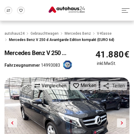
Zum Antrag
Alle Fragen & Antworten
München
Berlin
autohaus24
Gebrauchtwagen
Mercedes Benz
V-Klasse
Wir bewerten dein Auto
Rund um die Inzahlungnahme
Mercedes Benz V 250 d Avantgarde Edition kompakt (EURO 6d)
Frankfurt
Wuppertal
41.880€
Mercedes Benz
V 250 d Avantgarde Edition kompakt (EURO 6d)
inkl.MwSt.
Fahrzeugnummer
14993083
Merken
Vergleichen
Teilen