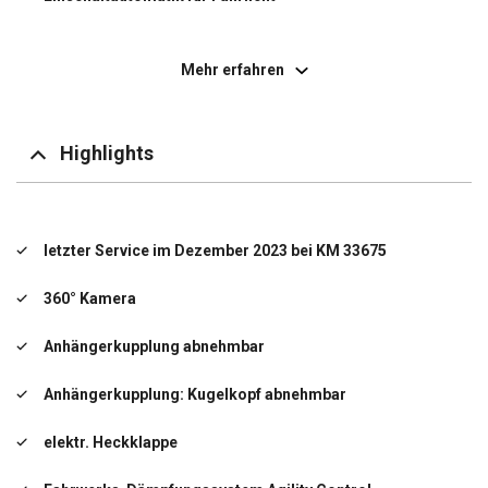
Elektron. Stabilitäts-Programm (ESP)
Mehr erfahren
Fahrassistenz-Paket
Attention-Assist (Müdigkeitserkennungs-Sensor)
Highlights
Pannenmanagement
Seitenwind-Assistent
letzter Service im Dezember 2023 bei KM 33675
Verkehrs-Informations-System Live Traffic
360° Kamera
Fahrassistenz-System: Verkehrszeichenerkennung
Anhängerkupplung abnehmbar
Fenster für hintere Türen / Heckklappe mit
Wisch-/Waschanlage
Anhängerkupplung: Kugelkopf abnehmbar
Fensterheber elektrisch 2-fach
elektr. Heckklappe
Klimaautomatik Fond (Tempmatik)