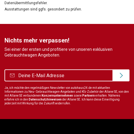
Datenübermittlungsfehler.
Ausstattungen sind ggfs. gesondert zu prüfen.
Nichts mehr verpassen!
Sei einer der ersten und profitiere von unseren exklusiven
Gebrauchtwagen Angeboten.
Ja, ich möchte den regelmäßigen Newsletter von autohaus24.de mit aktuellen
Informationen zu Neu- Gebrauchtwagen-Angeboten und Kfz-Zubehör der Allane SE, von den
mit Allane SE verbundenen
Konzernunternehmen
sowie
Partnern
erhalten. Näheres
erfahre ich in den
Datenschutzhinweisen
der Allane SE. Ich kann diese Einwilligung
jederzeit mit Wirkung für die Zukunft widerrufen.