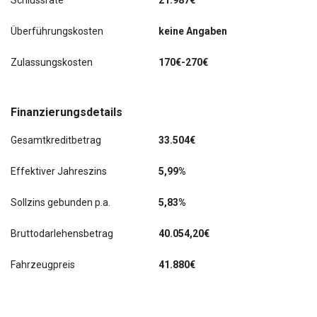
Schlussrate
21.987€
Auto)
Überführungskosten
keine Angaben
Sourroundsound System Burmester
Zulassungskosten
170€-270€
Tempomat
Finanzierungsdetails
Gesamtkreditbetrag
33.504€
Effektiver Jahreszins
5,99%
Sollzins gebunden p.a.
5,83%
Bruttodarlehensbetrag
40.054,20€
Fahrzeugpreis
41.880€