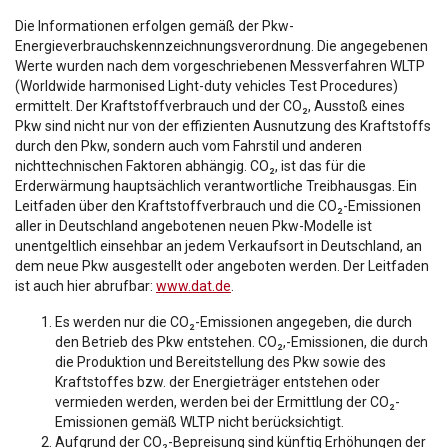
Die Informationen erfolgen gemäß der Pkw-
Energieverbrauchskennzeichnungsverordnung. Die angegebenen
Werte wurden nach dem vorgeschriebenen Messverfahren WLTP
(Worldwide harmonised Light-duty vehicles Test Procedures)
ermittelt. Der Kraftstoffverbrauch und der CO₂, Ausstoß eines
Pkw sind nicht nur von der effizienten Ausnutzung des Kraftstoffs
durch den Pkw, sondern auch vom Fahrstil und anderen
nichttechnischen Faktoren abhängig. CO₂, ist das für die
Erderwärmung hauptsächlich verantwortliche Treibhausgas. Ein
Leitfaden über den Kraftstoffverbrauch und die CO₂-Emissionen
aller in Deutschland angebotenen neuen Pkw-Modelle ist
unentgeltlich einsehbar an jedem Verkaufsort in Deutschland, an
dem neue Pkw ausgestellt oder angeboten werden. Der Leitfaden
ist auch hier abrufbar:
www.dat.de
.
Es werden nur die CO₂-Emissionen angegeben, die durch
den Betrieb des Pkw entstehen. CO₂,-Emissionen, die durch
die Produktion und Bereitstellung des Pkw sowie des
Kraftstoffes bzw. der Energieträger entstehen oder
vermieden werden, werden bei der Ermittlung der CO₂-
Emissionen gemäß WLTP nicht berücksichtigt.
Aufgrund der CO₂-Bepreisung sind künftig Erhöhungen der