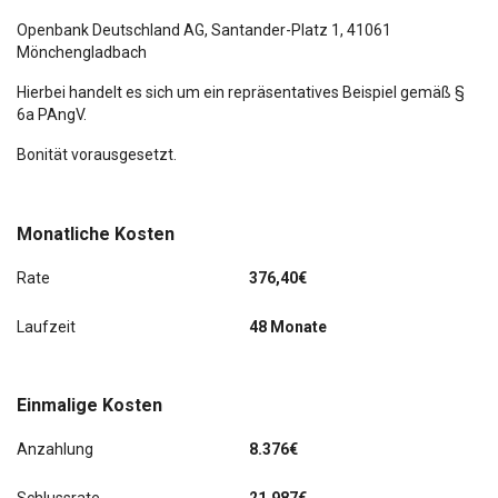
360° Kamera
Openbank Deutschland AG,
Santander-Platz 1
, 41061
Scheibenwischer mit Regensensor
Mönchengladbach
Anhängerkupplung abnehmbar
Hierbei handelt es sich um ein repräsentatives Beispiel gemäß §
6a PAngV.
Anhängerkupplung: Kugelkopf abnehmbar
Bonität vorausgesetzt.
elektr. Heckklappe
Fahrwerks-Dämpfungssystem Agility Control
Monatliche Kosten
Fernlichtassistent Plus
Rate
376,40€
Keyless-Go
Laufzeit
48 Monate
Kraftstofftank: vergrößert
Einmalige Kosten
Navigationssystem
Anzahlung
8.376€
Sitzheizung
Smartphone-Integration (Apple CarPlay und Android