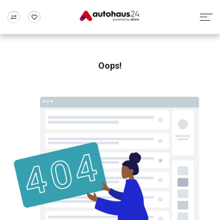
Zum Antrag
Alle Fragen & Antworten
München
Berlin
Wir bewerten dein Auto
Rund um die Inzahlungnahme
Oops!
Frankfurt
Wuppertal