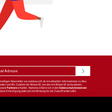
elmäßigen Newsletter von autohaus24.de mit aktuellen Informationen zu Neu-
en und Kfz-Zubehör der Allane SE, von den mit Allane SE verbundenen
sowie
Partnern
erhalten. Näheres erfahre ich in den
Datenschutzhinweisen
diese Einwilligung jederzeit mit Wirkung für die Zukunft widerrufen.