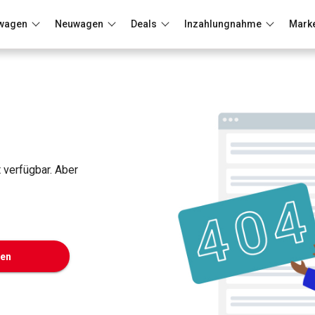
wagen
Neuwagen
Deals
Inzahlungnahme
Mark
Berlin
Frankfurt
Wuppertal
t verfügbar. Aber
ken