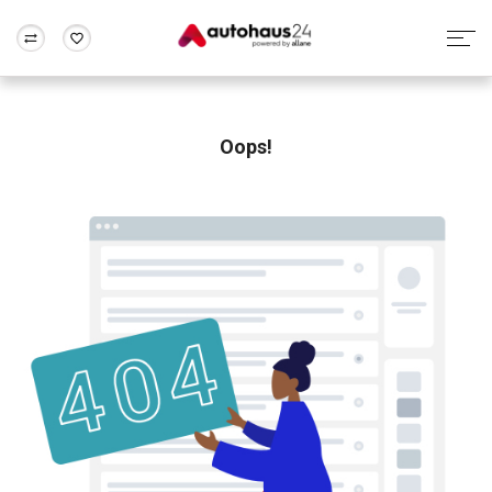
Zum Antrag
Alle Fragen & Antworten
München
Berlin
Wir bewerten dein Auto
Rund um die Inzahlungnahme
Oops!
Frankfurt
Wuppertal