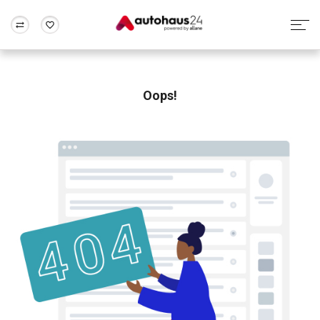
Zum Antrag
Alle Fragen & Antworten
München
Berlin
Wir bewerten dein Auto
Rund um die Inzahlungnahme
Oops!
Frankfurt
Wuppertal