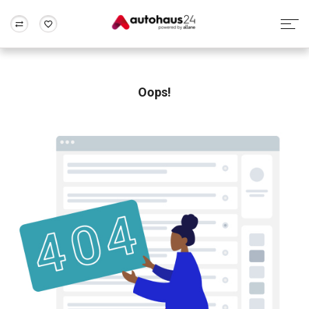
Zum Antrag
Alle Fragen & Antworten
München
Berlin
Wir bewerten dein Auto
Rund um die Inzahlungnahme
Oops!
Frankfurt
Wuppertal