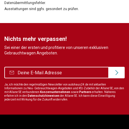
Datenübermittlungsfehler.
Ausstattungen sind ggfs. gesondert zu prüfen.
Nichts mehr verpassen!
Sei einer der ersten und profitiere von unseren exklusiven
Gebrauchtwagen Angeboten.
Ja, ich möchte den regelmäßigen Newsletter von autohaus24.de mit aktuellen
Informationen zu Neu- Gebrauchtwagen-Angeboten und Kfz-Zubehör der Allane SE, von den
mit Allane SE verbundenen
Konzernunternehmen
sowie
Partnern
erhalten. Näheres
erfahre ich in den
Datenschutzhinweisen
der Allane SE. Ich kann diese Einwilligung
jederzeit mit Wirkung für die Zukunft widerrufen.