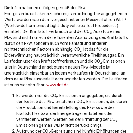
Die Informationen erfolgen gemäß der Pkw-
Energieverbrauchskennzeichnungsverordnung. Die angegebenen
Werte wurden nach dem vorgeschriebenen Messverfahren WLTP
(Worldwide harmonised Light-duty vehicles Test Procedures)
ermittelt. Der Kraftstoffverbrauch und der CO₂, Ausstoß eines
Pkw sind nicht nur von der effizienten Ausnutzung des Kraftstoffs
durch den Pkw, sondern auch vom Fahrstil und anderen
nichttechnischen Faktoren abhängig. CO₂, ist das für die
Erderwärmung hauptsächlich verantwortliche Treibhausgas. Ein
Leitfaden über den Kraftstoffverbrauch und die CO₂-Emissionen
aller in Deutschland angebotenen neuen Pkw-Modelle ist
unentgeltlich einsehbar an jedem Verkaufsort in Deutschland, an
dem neue Pkw ausgestellt oder angeboten werden. Der Leitfaden
ist auch hier abrufbar:
www.dat.de
.
Es werden nur die CO₂-Emissionen angegeben, die durch
den Betrieb des Pkw entstehen. CO₂,-Emissionen, die durch
die Produktion und Bereitstellung des Pkw sowie des
Kraftstoffes bzw. der Energieträger entstehen oder
vermieden werden, werden bei der Ermittlung der CO₂-
Emissionen gemäß WLTP nicht berücksichtigt.
Aufgrund der CO₂-Bepreisung sind künftig Erhöhungen der