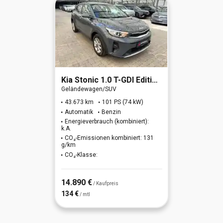
Kia
Stonic 1.0 T-GDI Edition 7 (EURO 6d)
Geländewagen/SUV
43.673 km
101 PS (74 kW)
Automatik
Benzin
Energieverbrauch (kombiniert):
k.A.
CO₂-Emissionen kombiniert: 131
g/km
CO₂-Klasse:
14.890 €
/ Kaufpreis
134 €
/ mtl