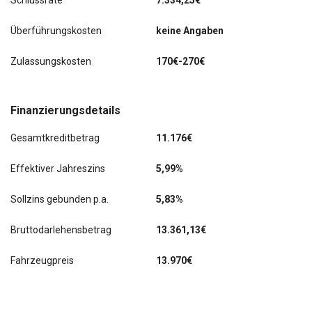
Schlussrate
7.334,25€
Überführungskosten
keine Angaben
Zulassungskosten
170€-270€
Finanzierungsdetails
Gesamtkreditbetrag
11.176€
Effektiver Jahreszins
5,99%
Sollzins gebunden p.a.
5,83%
Bruttodarlehensbetrag
13.361,13€
Fahrzeugpreis
13.970€