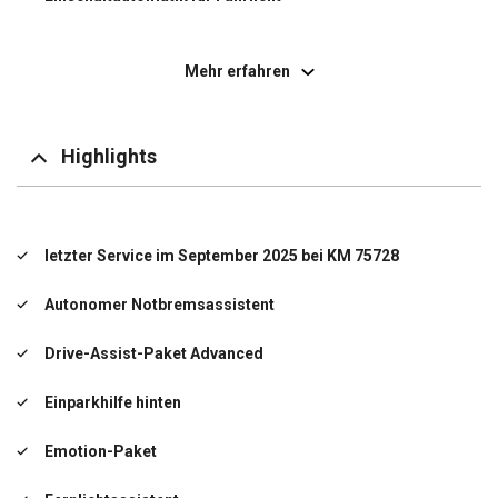
ESP / ESC
Mehr erfahren
Freisprecheinrichtung Bluetooth
Isofix
Highlights
Klimaanlage
LM-Felgen
letzter Service im September 2025 bei KM 75728
Radio mit MP3
Autonomer Notbremsassistent
Reifendruck-Kontrollsystem
Drive-Assist-Paket Advanced
Servolenkung
Einparkhilfe hinten
Touchscreen-Display 7 Zoll
Emotion-Paket
USB-Anschluss + AUX-IN