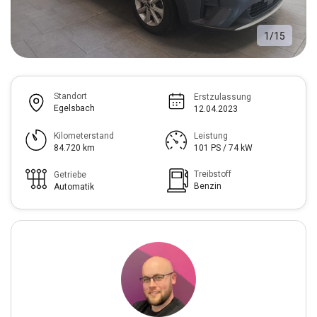
1
/
15
Standort
Erstzulassung
Egelsbach
12.04.2023
Kilometerstand
Leistung
84.720 km
101 PS / 74 kW
Treibstoff
Getriebe
Benzin
Automatik