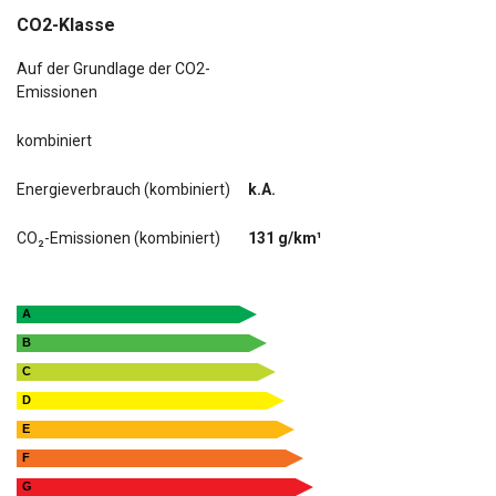
CO2-Klasse
Auf der Grundlage der CO2-
Emissionen
kombiniert
Energieverbrauch (kombiniert)
k.A.
CO₂-Emissionen (kombiniert)
131 g/km¹
A
B
C
D
E
F
G