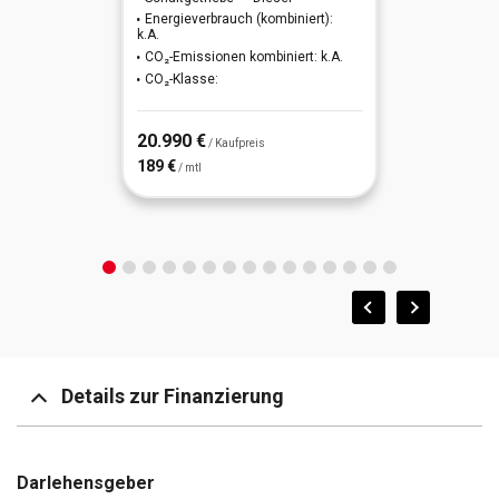
Energieverbrauch (kombiniert):
Lenkrad heizbar
k.A.
DAB-Tuner
CO₂-Emissionen kombiniert: k.A.
Müdigkeitserkennung
CO₂-Klasse:
Einschaltautomatik für Fahrlicht
Schalt-/Wählhebelgriff Leder
20.990 €
ESP / ESC
/ Kaufpreis
189 €
/ mtl
Sitzheizung vorn
Freisprecheinrichtung Bluetooth
Spurhalteassistent
Isofix
Tempomat
Klimaanlage
LM-Felgen
USB-Anschluss + AUX-IN
Details zur Finanzierung
Darlehensgeber