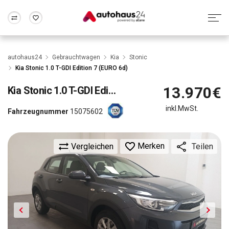
Zum Antrag
Alle Fragen & Antworten
München
Berlin
autohaus24
Gebrauchtwagen
Kia
Stonic
Wir bewerten dein Auto
Rund um die Inzahlungnahme
Kia Stonic 1.0 T-GDI Edition 7 (EURO 6d)
Frankfurt
Wuppertal
13.970€
Kia
Stonic 1.0 T-GDI Edition 7 (EURO 6d)
inkl.MwSt.
Fahrzeugnummer
15075602
Merken
Vergleichen
Teilen