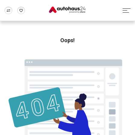
Zum Antrag
Alle Fragen & Antworten
München
Berlin
Wir bewerten dein Auto
Rund um die Inzahlungnahme
Oops!
Frankfurt
Wuppertal