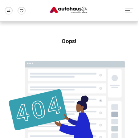
Zum Antrag
Alle Fragen & Antworten
München
Berlin
Wir bewerten dein Auto
Rund um die Inzahlungnahme
Oops!
Frankfurt
Wuppertal