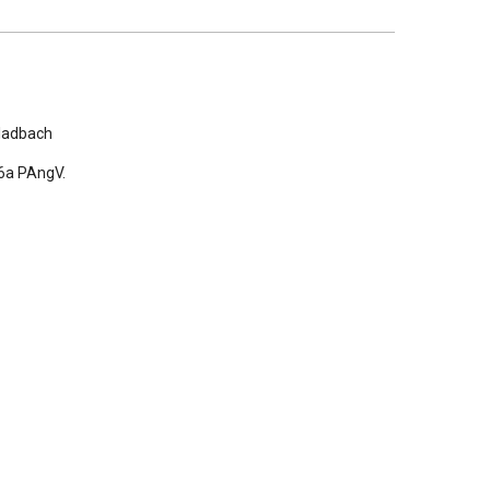
Sound-System BOSE
Sport-Design-Paket schwarz, Hochglanz
ladbach
Standheizung
Verglasung hinten abgedunkelt
 6a PAngV.
(Privacyverglasung)
Vierradlenkung
Ziffernblatt Drehzahlmesser, farbig
Ziffernblatt farbig, Sport Chrono Stoppuhr