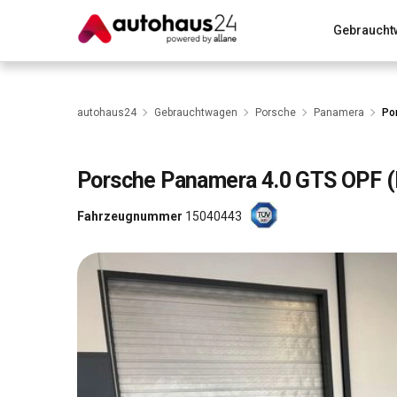
Gebraucht
Zum Antrag
Alle Fragen & Antworten
München
Wir bewerten dein Auto
Rund um die Inzahlungnahme
autohaus24
Gebrauchtwagen
Porsche
Panamera
Po
Porsche
Panamera 4.0 GTS OPF 
Fahrzeugnummer
15040443