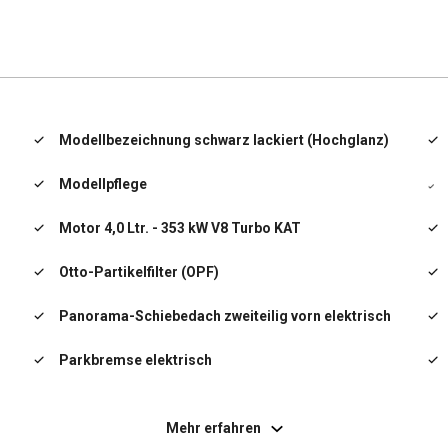
Modellbezeichnung schwarz lackiert (Hochglanz)
Modellpflege
Motor 4,0 Ltr. - 353 kW V8 Turbo KAT
Otto-Partikelfilter (OPF)
Panorama-Schiebedach zweiteilig vorn elektrisch
Parkbremse elektrisch
Porsche Communications Management (PCM) inkl.
Online - Navigationsmodul
Mehr erfahren
Porsche Stability Management (PSM)