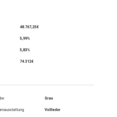
48.767,25
€
5,99%
5,83%
74.312€
rbe
Grau
nenausstattung
Vollleder