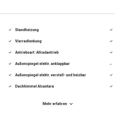
Porsche Traction Management (PTM)
Radstand kurz
Standheizung
Reifendruck-Kontrollsystem
Vierradlenkung
Rücksitzlehne geteilt/klappbar (60:40)
Antriebsart: Allradantrieb
Schadstoffarm nach Abgasnorm Euro 6d
Außenspiegel elektr. anklappbar
Scheibenwischer mit Regensensor
Außenspiegel elektr. verstell- und heizbar
Seitenairbag vorn
Dachhimmel Alcantara
Sitzheizung vorn
Einschaltautomatik für Fahrlicht
Sonnenblenden mit Spiegel (beleuchtet)
Mehr erfahren
Fahrassistenz-System: Spurhalteassistent
Sport-Auspuffanlage, Endrohre schwarz