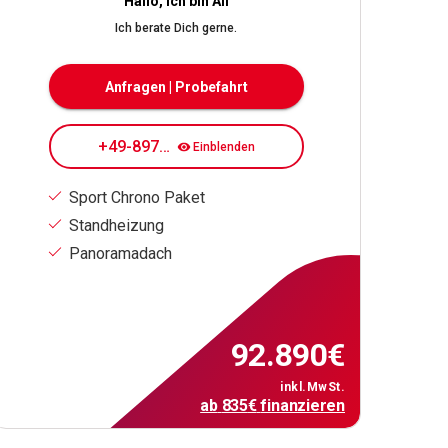
Hallo, ich bin Ali
Ich berate Dich gerne.
Anfragen | Probefahrt
+49-89708084182
Einblenden
Sport Chrono Paket
Standheizung
Panoramadach
92.890
€
inkl.MwSt.
ab
835
€
finanzieren