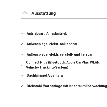
Ausstattung
Antriebsart: Allradantrieb
Außenspiegel elektr. anklappbar
Außenspiegel elektr. verstell- und heizbar
Connect Plus (Bluetooth, Apple CarPlay, WLAN,
Vehicle-Tracking-System)
Dachhimmel Alcantara
Diebstahl-Warnanlage mit Innenraumüberwachung
Einschaltautomatik für Fahrlicht
Einstiegsblenden mit Modellbezeichnung