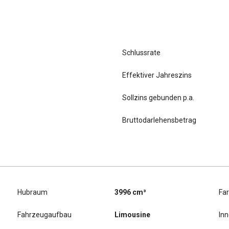
Schlussrate
Effektiver Jahreszins
Sollzins gebunden p.a.
Bruttodarlehensbetrag
Hubraum
3996 cm³
Fa
Fahrzeugaufbau
Limousine
In