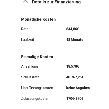
Details zur Finanzierung
Soft Close Türen
Karosserie: 4-türig
Sound-System BOSE
Monatliche Kosten
Klimaautomatik 2-Zonen
Rate
834,86€
Knieairbag
Laufzeit
48 Monate
Kopf-Airbag-System (Curtain-Airbag)
Kopf-Airbag-System Porsche Side Impact
Protection System (POSIP)
Einmalige Kosten
Kraftstofftank: 90 Ltr.
Anzahlung
18.578€
Luftauslassgitter Kotflügel schwarz lackiert
Schlussrate
48.767,25€
Luftfederung elektronisch geregelt
Überführungskosten
keine Angaben
Modellbezeichnung lackiert
Zulassungskosten
170€-270€