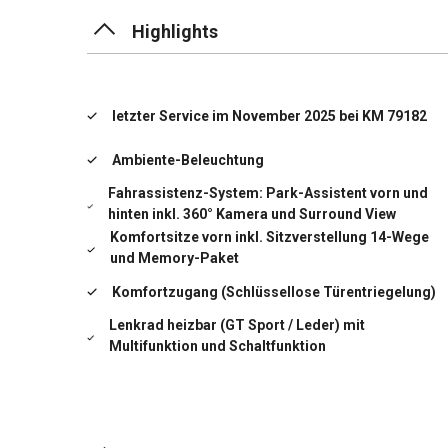
(Aluminium schwarz)
Highlights
Fahrassistenz-System: Spurhalteassistent
Geschwindigkeits-Regelanlage (Tempomat)
letzter Service im November 2025 bei KM 79182
Getränkehalter
Ambiente-Beleuchtung
Getriebe 8-Gang - Doppelkupplungsgetriebe (PDK)
Fahrassistenz-System: Park-Assistent vorn und
Heckklappe mit automatischem Öffnungs- und
hinten inkl. 360° Kamera und Surround View
Schließsystem
Komfortsitze vorn inkl. Sitzverstellung 14-Wege
und Memory-Paket
Heckleuchten Exclusiv Design
Komfortzugang (Schlüssellose Türentriegelung)
Heckspoiler adaptiv ausfahrbar (4-Wege)
Lenkrad heizbar (GT Sport / Leder) mit
Multifunktion und Schaltfunktion
Innenraumfilter: Aktivkohlefilter (Geruchsfilter)
LM-Felgen vorn/hinten: 9,5x21 / 11,5x21 (Sport
Design Rad, schwarz Hochglanz lackiert)
Innenspiegel mit Abblendautomatik
Matrix-LED-Scheinwerfer, abgedunkelt, inkl.
Porsche Dynamic Light System Plus (PDLS+)
Isofix-Aufnahmen für Kindersitz an Rücksitz