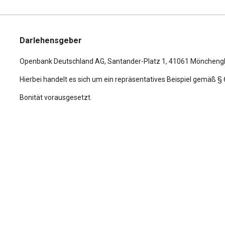
Geschwindigkeits-Regelanlage (Tempomat)
Sport-Chrono-Paket
Heckklappe mit automatischem Öffnungs- und
Schließsystem
Darlehensgeber
Start/Stop-Anlage
Openbank Deutschland AG,
Santander-Platz 1
, 41061 Möncheng
Tagfahrlicht 4-Punkt-LED
Hierbei handelt es sich um ein repräsentatives Beispiel gemäß §
Uni-Lackierung
Bonität vorausgesetzt.
USB-Anschlüsse im Fond (nur Ladefunktion)
Wegfahrsperre
Zentralverriegelung mit Funkfernbedienung
Zentralverriegelung / Startanlage Porsche Entry &
Drive
letzter Service im November 2025 bei KM 79182