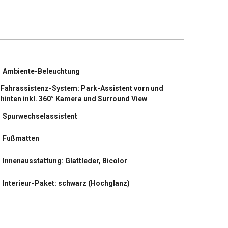
Ambiente-Beleuchtung
Fahrassistenz-System: Park-Assistent vorn und
hinten inkl. 360° Kamera und Surround View
Spurwechselassistent
Fußmatten
Innenausstattung: Glattleder, Bicolor
Interieur-Paket: schwarz (Hochglanz)
Isofix-Aufnahmen für Kindersitz an Beifahrersitz
Koffer-/Laderaummanagement-System