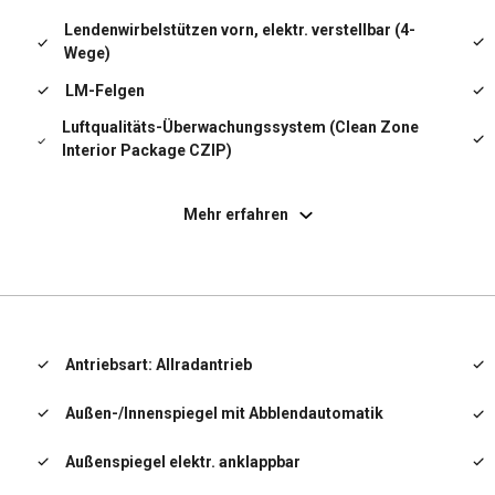
Lendenwirbelstützen vorn, elektr. verstellbar (4-
Wege)
LM-Felgen
Luftqualitäts-Überwachungssystem (Clean Zone
Interior Package CZIP)
Scheibenwischer mit Regensensor
Mehr erfahren
Sitz vorn links elektr. verstellbar (mit Memory)
Start/Stop-Anlage
Tagfahrlicht LED
Antriebsart: Allradantrieb
Winter-Paket
Außen-/Innenspiegel mit Abblendautomatik
Zentralverriegelung mit Fernbedienung
Außenspiegel elektr. anklappbar