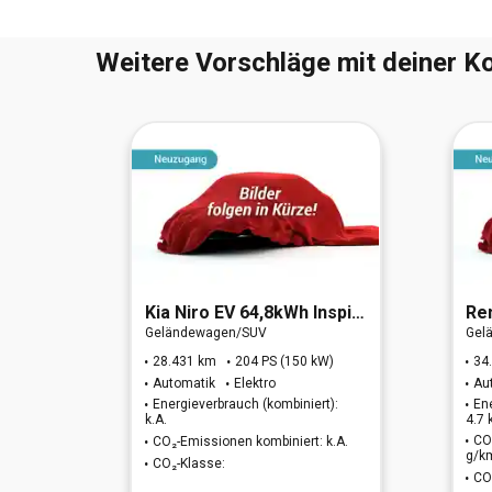
Weitere Vorschläge mit deiner Ko
 RWD
Kia
Niro EV 64,8kWh Inspiration
Re
Geländewagen/SUV
Gel
W)
28.431 km
204 PS (150 kW)
34
Automatik
Elektro
Au
t):
Energieverbrauch (kombiniert):
En
k.A.
4.7
: 195
CO
CO₂-Emissionen kombiniert: k.A.
g/k
CO₂-Klasse:
CO