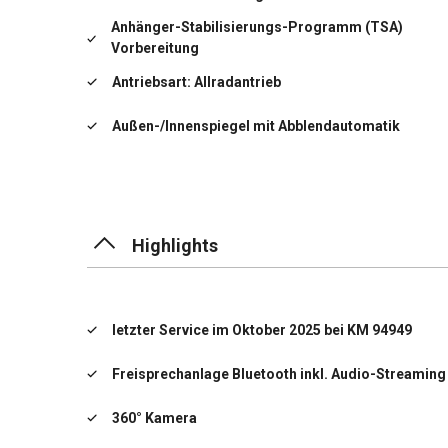
Anhänger-Stabilisierungs-Programm (TSA)
Vorbereitung
Antriebsart: Allradantrieb
Außen-/Innenspiegel mit Abblendautomatik
Außenspiegel elektr. anklappbar
Außenspiegel elektr. verstell- und heizbar, beide
Highlights
Automatische Stabilitätskontrolle ESC
Fahrassistenz-System: Berganfahr-Assistent
(HSA)
letzter Service im Oktober 2025 bei KM 94949
Tempomat
Freisprechanlage Bluetooth inkl. Audio-Streaming
Infotainment-System: Android (DAB+) mit High
Performance Sound
360° Kamera