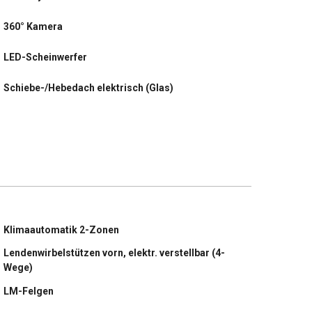
360° Kamera
LED-Scheinwerfer
Schiebe-/Hebedach elektrisch (Glas)
Apple CarPlay/ Android Auto
Sitzheizung hinten
Sonderlackierung Onyx Schwarz-Metallic
Klimaautomatik 2-Zonen
Lendenwirbelstützen vorn, elektr. verstellbar (4-
Wege)
LM-Felgen