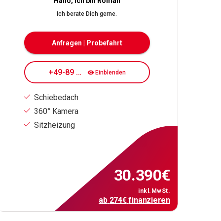
Hallo, ich bin Roman
Ich berate Dich gerne.
Anfragen | Probefahrt
+49-89 7080 84 176
Einblenden
Schiebedach
360° Kamera
Sitzheizung
30.390
€
inkl.MwSt.
ab
274
€
finanzieren