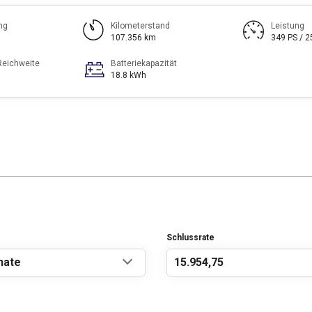
ng
Kilometerstand
Leistung
107.356 km
349 PS / 
Reichweite
Batteriekapazität
18.8 kWh
Schlussrate