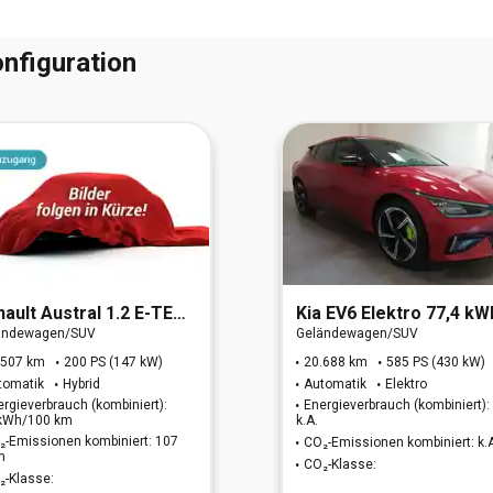
nfiguration
nault
Austral 1.2 E-TECH Hybrid 200
Kia
EV6 Elektro 77,4 kWh GT 4
ändewagen/SUV
Geländewagen/SUV
.507 km
200 PS (147 kW)
20.688 km
585 PS (430 kW)
tomatik
Hybrid
Automatik
Elektro
ergieverbrauch (kombiniert):
Energieverbrauch (kombiniert):
 kWh/100 km
k.A.
₂-Emissionen kombiniert: 107
CO₂-Emissionen kombiniert: k.
m
CO₂-Klasse:
₂-Klasse: