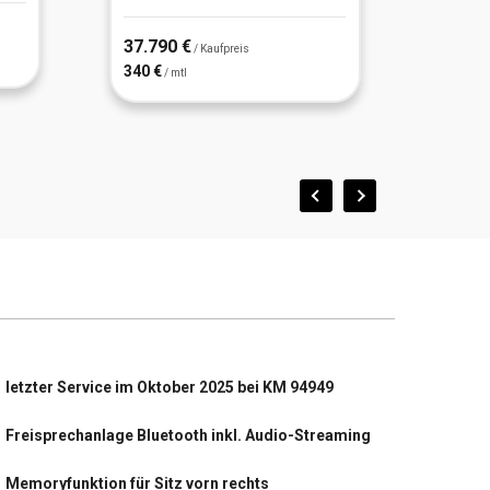
37.790 €
37.59
/ Kaufpreis
340 €
338 €
/ mtl
/
letzter Service im Oktober 2025 bei KM 94949
Freisprechanlage Bluetooth inkl. Audio-Streaming
Memoryfunktion für Sitz vorn rechts