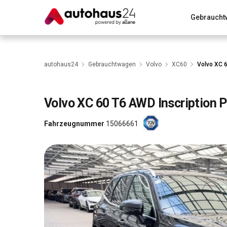
Gebraucht
Zum Antrag
Alle Fragen & Antworten
München
Wir bewerten dein Auto
Rund um die Inzahlungnahme
autohaus24
Gebrauchtwagen
Volvo
XC60
Volvo XC 6
Volvo
XC 60 T6 AWD Inscription P
Fahrzeugnummer
15066661