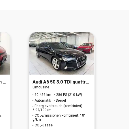
WD
Audi
A6 50 3.0 TDI quattro sport (EURO 6d)
BMW
Limousine
Cabrio
60.456 km
286 PS (210 kW)
43.86
Automatik
Diesel
Autom
Energieverbrauch (kombiniert):
Energi
6.9 l/100km
7.4 l/1
CO₂-Emissionen kombiniert: 181
CO₂-E
A.
g/km
g/km
CO₂-Klasse:
CO₂-K