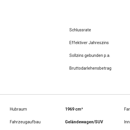
Schlussrate
Effektiver Jahreszins
Sollzins gebunden p.a.
Bruttodarlehensbetrag
Hubraum
1969 cm³
Fa
Fahrzeugaufbau
Geländewagen/SUV
In