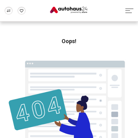
Zum Antrag
Alle Fragen & Antworten
München
Berlin
Wir bewerten dein Auto
Rund um die Inzahlungnahme
Oops!
Frankfurt
Wuppertal