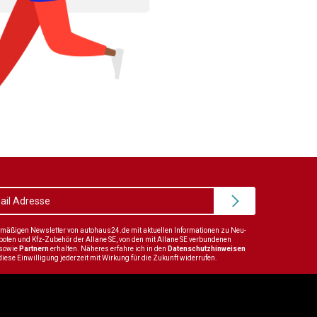
elmäßigen Newsletter von autohaus24.de mit aktuellen Informationen zu Neu-
en und Kfz-Zubehör der Allane SE, von den mit Allane SE verbundenen
sowie
Partnern
erhalten. Näheres erfahre ich in den
Datenschutzhinweisen
diese Einwilligung jederzeit mit Wirkung für die Zukunft widerrufen.