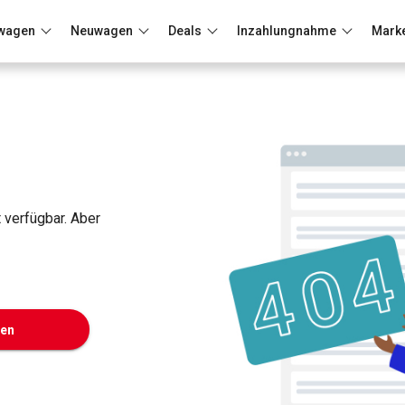
wagen
Neuwagen
Deals
Inzahlungnahme
Mark
Berlin
Frankfurt
Wuppertal
t verfügbar. Aber
ken