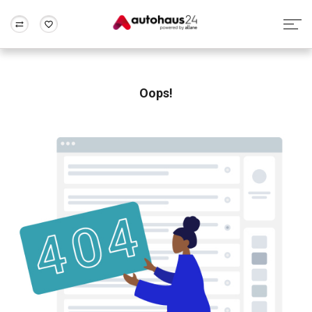
Zum Antrag
Alle Fragen & Antworten
München
Berlin
Wir bewerten dein Auto
Rund um die Inzahlungnahme
Oops!
Frankfurt
Wuppertal