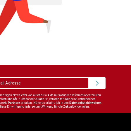
elmäßigen Newsletter von autohaus24.de mit aktuellen Informationen zu Neu-
en und Kfz-Zubehör der Allane SE, von den mit Allane SE verbundenen
sowie
Partnern
erhalten. Näheres erfahre ich in den
Datenschutzhinweisen
diese Einwilligung jederzeit mit Wirkung für die Zukunft widerrufen.