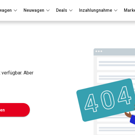
wagen
Neuwagen
Deals
Inzahlungnahme
Mark
Berlin
Frankfurt
Wuppertal
t verfügbar. Aber
ken