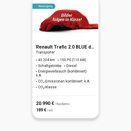
Renault
Trafic 2.0 BLUE dCi 150 L1H1 3,0t Komfort (EU6d)
Transporter
43.204 km
150 PS (110 kW)
Schaltgetriebe
Diesel
Energieverbrauch (kombiniert):
k.A.
CO₂-Emissionen kombiniert: k.A.
CO₂-Klasse:
20.990 €
/ Kaufpreis
189 €
/ mtl