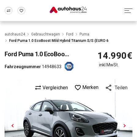
Zum Antrag
Alle Fragen & Antworten
München
Berlin
autohaus24
Gebrauchtwagen
Ford
Puma
Wir bewerten dein Auto
Rund um die Inzahlungnahme
Ford Puma 1.0 EcoBoost Mild Hybrid Titanium S/S (EURO 6
Frankfurt
Wuppertal
14.990€
Ford
Puma 1.0 EcoBoost Mild Hybrid Titanium S/S (EURO 6
inkl.MwSt.
Fahrzeugnummer
14948633
Merken
Vergleichen
Teilen