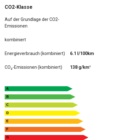
CO2-Klasse
Auf der Grundlage der CO2-
Emissionen
kombiniert
Energieverbrauch (kombiniert)
6.1 l/100km
CO₂-Emissionen (kombiniert)
138 g/km¹
A
B
C
D
E
F
G