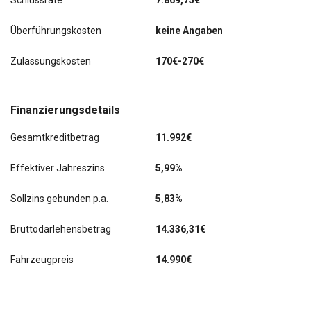
Schlussrate
7.869,75€
letzter Service im Januar 2026 bei KM 37080
Überführungskosten
keine Angaben
ACC
Zulassungskosten
170€-270€
Allwetter-/ Ganzjahresreifen
Apple Carplay und Android Auto
Finanzierungsdetails
Audio-Navigationssystem Ford mit AppLink
Gesamtkreditbetrag
11.992€
Einparkhilfe
Effektiver Jahreszins
5,99%
Fahrassistenz-Paket 2
Sollzins gebunden p.a.
5,83%
Kofferraumdeckel / Heckklappe elektr. betätigt (Öffnung,
sensorgesteuert)
Bruttodarlehensbetrag
14.336,31€
Rückfahrkamera
Fahrzeugpreis
14.990€
Scheinwerfer LED