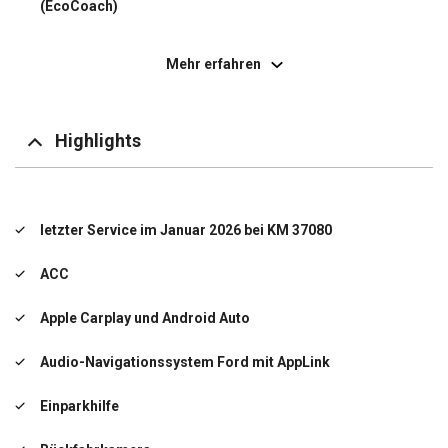
(EcoCoach)
Einparkhilfe hinten
Mehr erfahren
Elektron. Stabilitäts-Programm (ESP)
Fahrassistenz-System: Berganfahr-Assistent (Hill-
Holder)
Highlights
Falschfahrer-Warnfunktion
Fernlichtassistent (Scheinwerfer mit Abblendautomatik)
letzter Service im Januar 2026 bei KM 37080
Fahrassistenz-System: Notbrems-Assistent
ACC
Post-Collision-System
Apple Carplay und Android Auto
Pre-Collision-System
Audio-Navigationssystem Ford mit AppLink
Fahrassistenz-System: Spurhalteassistent mit
Müdigkeitserkennungs-Sensor
Einparkhilfe
Verkehrsschildassistent