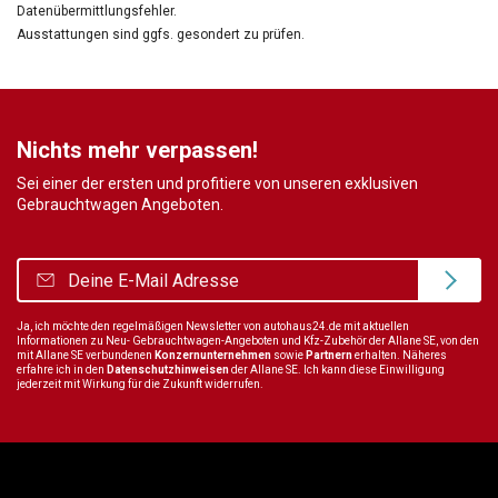
Datenübermittlungsfehler.
Ausstattungen sind ggfs. gesondert zu prüfen.
Nichts mehr verpassen!
Sei einer der ersten und profitiere von unseren exklusiven
Gebrauchtwagen Angeboten.
Ja, ich möchte den regelmäßigen Newsletter von autohaus24.de mit aktuellen
Informationen zu Neu- Gebrauchtwagen-Angeboten und Kfz-Zubehör der Allane SE, von den
mit Allane SE verbundenen
Konzernunternehmen
sowie
Partnern
erhalten. Näheres
erfahre ich in den
Datenschutzhinweisen
der Allane SE. Ich kann diese Einwilligung
jederzeit mit Wirkung für die Zukunft widerrufen.