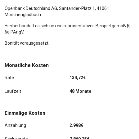
Schadstoffarm nach Abgasnorm Euro 6d
Openbank Deutschland AG,
Santander-Platz 1
, 41061
Mönchengladbach
Scheinwerfer-Assistent mit Tag-/Nachtsensor
Hierbei handelt es sich um ein repräsentatives Beispiel gemäß §
6a PAngV.
Sonnenblende links mit Spiegel (beleuchtet)
Bonität vorausgesetzt.
Sonnenblende rechts mit Spiegel (beleuchtet)
Sportsitze vorn
Monatliche Kosten
Standard Variante
Rate
134,72€
Start/Stop-Anlage
Laufzeit
48 Monate
Tagfahrlicht LED
Einmalige Kosten
Türgriffe außen Wagenfarbe
Anzahlung
2.998€
Zentralverriegelung mit Fernbedienung