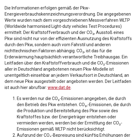
Die Informationen erfolgen gemäß der Pkw-
Energieverbrauchskennzeichnungsverordnung. Die angegebenen
Werte wurden nach dem vorgeschriebenen Messverfahren WLTP
(Worldwide harmonised Light-duty vehicles Test Procedures)
ermittelt. Der Kraftstoffverbrauch und der CO₂, Ausstoß eines
Pkw sind nicht nur von der effizienten Ausnutzung des Kraftstoffs
durch den Pkw, sondern auch vom Fahrstil und anderen
nichttechnischen Faktoren abhängig. CO₂, ist das für die
Erderwärmung hauptsächlich verantwortliche Treibhausgas. Ein
Leitfaden über den Kraftstoffverbrauch und die CO₂-Emissionen
aller in Deutschland angebotenen neuen Pkw-Modelle ist
unentgeltlich einsehbar an jedem Verkaufsort in Deutschland, an
dem neue Pkw ausgestellt oder angeboten werden. Der Leitfaden
ist auch hier abrufbar:
www.dat.de
.
Es werden nur die CO₂-Emissionen angegeben, die durch
den Betrieb des Pkw entstehen. CO₂,-Emissionen, die durch
die Produktion und Bereitstellung des Pkw sowie des
Kraftstoffes bzw. der Energieträger entstehen oder
vermieden werden, werden bei der Ermittlung der CO₂-
Emissionen gemäß WLTP nicht berücksichtigt.
Aufgrund der CO₂-Bepreisung sind künftig Erhöhungen der