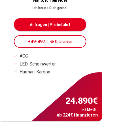
Hallo, ich bin Noel
Ich berate Dich gerne.
Anfragen | Probefahrt
+49-89708084195
Einblenden
ACC
LED-Scheinwerfer
Harman-Kardon
24.890
€
inkl.MwSt.
ab
224
€
finanzieren