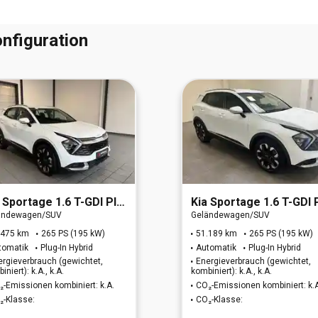
nfiguration
Sportage 1.6 T-GDI Plug-in Hybrid (EURO 6d)
Kia
Sportage 1.6 T-GDI Plug-in Hybrid (EURO 
ändewagen/SUV
Geländewagen/SUV
.475 km
265 PS (195 kW)
51.189 km
265 PS (195 kW)
tomatik
Plug-In Hybrid
Automatik
Plug-In Hybrid
ergieverbrauch (gewichtet,
Energieverbrauch (gewichtet,
iniert): k.A., k.A.
kombiniert): k.A., k.A.
₂-Emissionen kombiniert: k.A.
CO₂-Emissionen kombiniert: k.
₂-Klasse:
CO₂-Klasse: