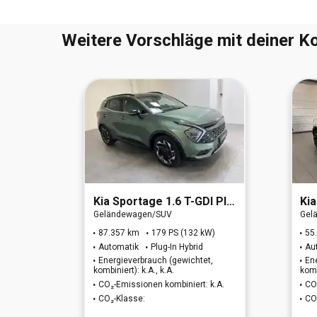
Weitere Vorschläge mit deiner Ko
 4WD (6d)
Kia
Sportage 1.6 T-GDI Plug-in Hybrid GT-Line 4WD (6d)
Kia
Geländewagen/SUV
Gel
W)
87.357 km
179 PS (132 kW)
55
Automatik
Plug-In Hybrid
Au
t,
Energieverbrauch (gewichtet,
En
kombiniert): k.A., k.A.
komb
 k.A.
CO₂-Emissionen kombiniert: k.A.
CO
CO₂-Klasse:
CO