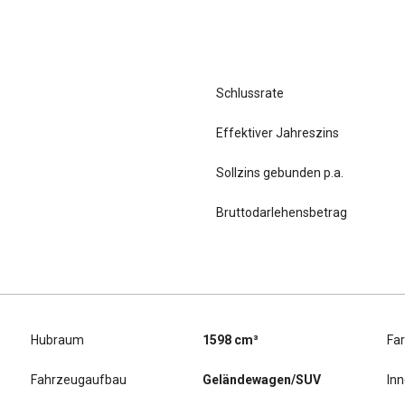
Schlussrate
Effektiver Jahreszins
Sollzins gebunden p.a.
Bruttodarlehensbetrag
Hubraum
1598 cm³
Fa
Fahrzeugaufbau
Geländewagen/SUV
In