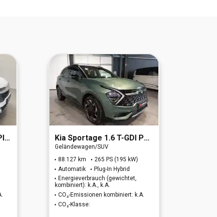
6d)
Kia
Sportage 1.6 T-GDI PHEV GT-Line 4WD
Kia
Spor
Geländewagen/SUV
Geländ
88.127 km
265 PS (195 kW)
43.51
Automatik
Plug-In Hybrid
Autom
Energieverbrauch (gewichtet,
Energi
kombiniert): k.A., k.A.
kombinie
A.
CO₂-Emissionen kombiniert: k.A.
CO₂-Em
CO₂-Klasse:
CO₂-K