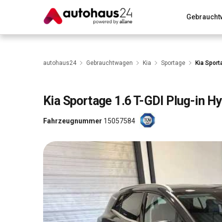
Gebraucht
Zum Antrag
Alle Fragen & Antworten
München
Wir bewerten dein Auto
Rund um die Inzahlungnahme
autohaus24
Gebrauchtwagen
Kia
Sportage
Kia Sport
Kia
Sportage 1.6 T-GDI Plug-in Hy
Fahrzeugnummer
15057584