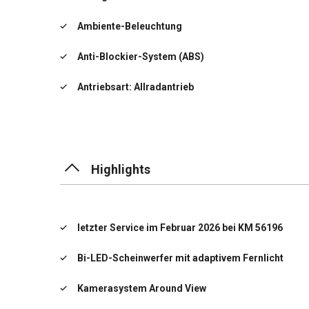
Ambiente-Beleuchtung
Anti-Blockier-System (ABS)
Antriebsart: Allradantrieb
Anzeige für Reifendruck im Display
Anzeigeinstrumente Supervision Digital 12,3 Zoll
Highlights
Audio-Navigationssystem KIA (12,3"-Display)
Außenspiegel elektr. anklappbar
letzter Service im Februar 2026 bei KM 56196
Außenspiegel elektr. verstell- und heizbar, beide
Bi-LED-Scheinwerfer mit adaptivem Fernlicht
DAB-Tuner (Radioempfang digital)
Kamerasystem Around View
im Haifischflossen-Design