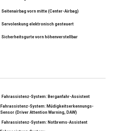
Seitenairbag vorn mitte (Center-Airbag)
Servolenkung elektronisch gesteuert
Sicherheitsgurte vorn höhenverstellbar
Sitz vorn links höhenverstellbar
Sitz vorn rechts elektr. verstellbar (8-fach)
Sitz vorn rechts mech. höhenverstellbar
Sonnenblenden mit Spiegel (beleuchtet)
Fahrassistenz-System: Berganfahr-Assistent
Steckdose (12V-Anschluß) im Koffer-/Laderaum
Fahrassistenz-System: Müdigkeitserkennungs-
Sensor (Driver Attention Warning, DAW)
Steckdose (12V-Anschluß) in Mittelkonsole
Fahrassistenz-System: Notbrems-Assistent
Tagfahrlicht LED