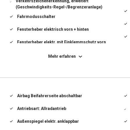
Verkehrszeichenerkennung, erweitert
(Geschwindigkeits-Regel-/Begrenzeranlage)
Fahrmodusschalter
Fensterheber elektrisch vorn + hinten
Fensterheber elektr. mit Einklemmschutz vorn
Fensterzierleisten verchromt
Mehr erfahren
Freisprecheinrichtung (Bluetooth) mit
Sprachsteuerung
Frontscheibe geräuschdämmend
Fußmatten
Airbag Beifahrerseite abschaltbar
Gegenlenkunterstützung (Vehicle Stability
Antriebsart: Allradantrieb
Management, VSM)
Gepäckraumabdeckung / Rollo
Außenspiegel elektr. anklappbar