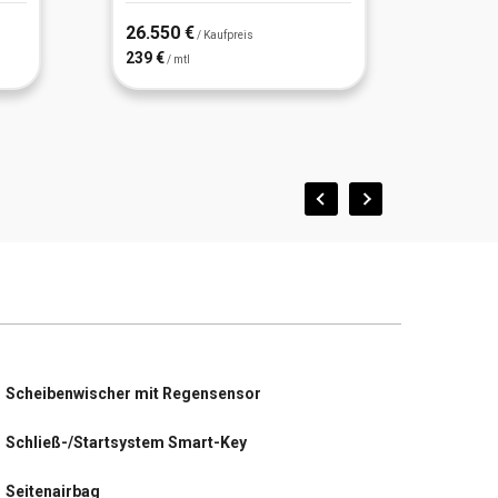
26.550 €
26.97
/ Kaufpreis
239 €
243 €
/ mtl
/
Scheibenwischer mit Regensensor
Schließ-/Startsystem Smart-Key
Seitenairbag