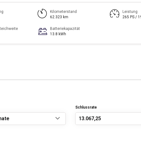
ng
Kilometerstand
Leistung
62.323 km
265 PS / 
Reichweite
Batteriekapazität
13.8 kWh
Schlussrate