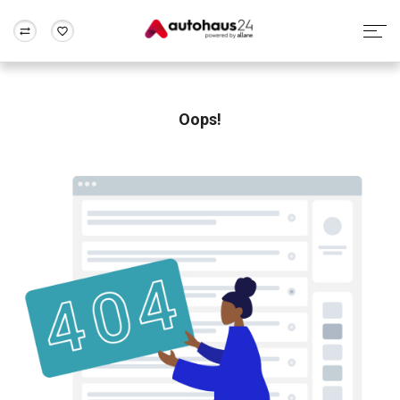
Zum Antrag
Alle Fragen & Antworten
München
Berlin
Wir bewerten dein Auto
Rund um die Inzahlungnahme
Oops!
Frankfurt
Wuppertal