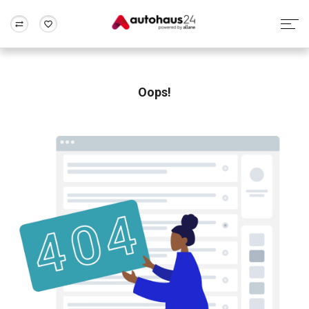
Zum Antrag
Alle Fragen & Antworten
München
Berlin
Wir bewerten dein Auto
Rund um die Inzahlungnahme
Oops!
Frankfurt
Wuppertal