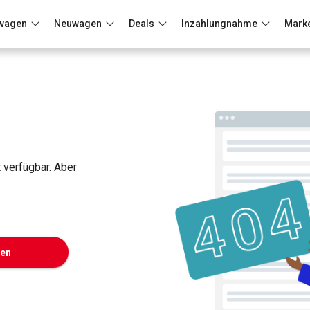
wagen
Neuwagen
Deals
Inzahlungnahme
Mark
Berlin
Frankfurt
Wuppertal
t verfügbar. Aber
ken