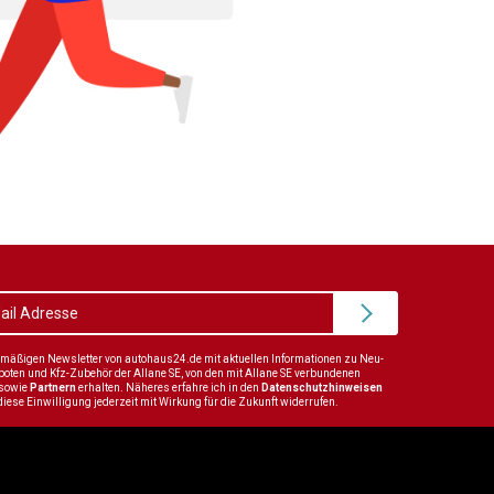
elmäßigen Newsletter von autohaus24.de mit aktuellen Informationen zu Neu-
en und Kfz-Zubehör der Allane SE, von den mit Allane SE verbundenen
sowie
Partnern
erhalten. Näheres erfahre ich in den
Datenschutzhinweisen
diese Einwilligung jederzeit mit Wirkung für die Zukunft widerrufen.