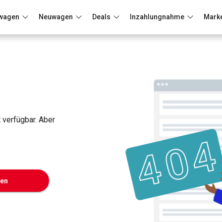
wagen
Neuwagen
Deals
Inzahlungnahme
Mark
Berlin
Frankfurt
Wuppertal
t verfügbar. Aber
ken