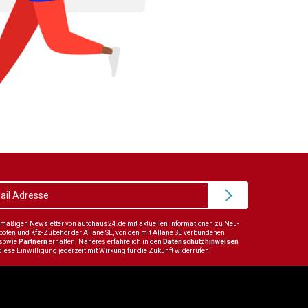
elmäßigen Newsletter von autohaus24.de mit aktuellen Informationen zu Neu-
en und Kfz-Zubehör der Allane SE, von den mit Allane SE verbundenen
sowie
Partnern
erhalten. Näheres erfahre ich in den
Datenschutzhinweisen
diese Einwilligung jederzeit mit Wirkung für die Zukunft widerrufen.