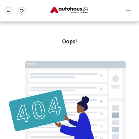
Zum Antrag
Alle Fragen & Antworten
München
Berlin
Wir bewerten dein Auto
Rund um die Inzahlungnahme
Oops!
Frankfurt
Wuppertal