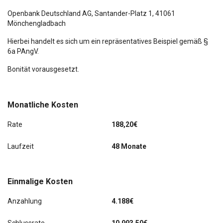
Frontscheibe heizbar (drahtlos) und infrarot-
reflektierend
Openbank Deutschland AG,
Santander-Platz 1
, 41061
Mönchengladbach
Keyless-Start
Hierbei handelt es sich um ein repräsentatives Beispiel gemäß §
Knieairbag Fahrerseite, Seitenairbag und Gurtstraffer
6a PAngV.
hinten außen
Bonität vorausgesetzt.
LM-Felgen 8x18 (Dartford)
Massage-Sitz
Monatliche Kosten
Metallic-Lackierung
Rate
188,20€
Mobile Online Dienste We Connect Plus
Laufzeit
48 Monate
Navigation
Einmalige Kosten
Panoramadach hinten
Anzahlung
4.188€
Reserverad in Fahrbereifung (Leichtmetall)