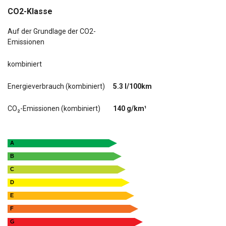
CO2-Klasse
Auf der Grundlage der CO2-
Emissionen
kombiniert
Energieverbrauch (kombiniert)
5.3 l/100km
CO₂-Emissionen (kombiniert)
140 g/km¹
A
B
C
D
E
F
G