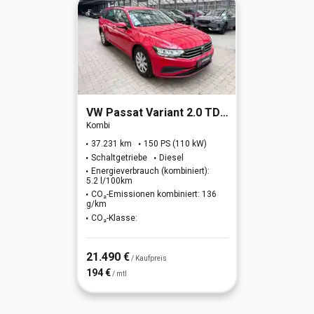
VW
Passat Variant 2.0 TDI Conceptline (EURO 6d)
Kombi
37.231 km
150 PS (110 kW)
Schaltgetriebe
Diesel
Energieverbrauch (kombiniert):
5.2 l/100km
CO₂-Emissionen kombiniert: 136
g/km
CO₂-Klasse:
21.490 €
/ Kaufpreis
194 €
/ mtl