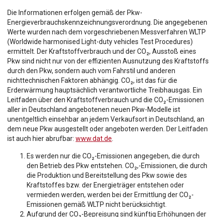
Die Informationen erfolgen gemäß der Pkw-
Energieverbrauchskennzeichnungsverordnung. Die angegebenen
Werte wurden nach dem vorgeschriebenen Messverfahren WLTP
(Worldwide harmonised Light-duty vehicles Test Procedures)
ermittelt. Der Kraftstoffverbrauch und der CO₂, Ausstoß eines
Pkw sind nicht nur von der effizienten Ausnutzung des Kraftstoffs
durch den Pkw, sondern auch vom Fahrstil und anderen
nichttechnischen Faktoren abhängig. CO₂, ist das für die
Erderwärmung hauptsächlich verantwortliche Treibhausgas. Ein
Leitfaden über den Kraftstoffverbrauch und die CO₂-Emissionen
aller in Deutschland angebotenen neuen Pkw-Modelle ist
unentgeltlich einsehbar an jedem Verkaufsort in Deutschland, an
dem neue Pkw ausgestellt oder angeboten werden. Der Leitfaden
ist auch hier abrufbar:
www.dat.de
.
Es werden nur die CO₂-Emissionen angegeben, die durch
den Betrieb des Pkw entstehen. CO₂,-Emissionen, die durch
die Produktion und Bereitstellung des Pkw sowie des
Kraftstoffes bzw. der Energieträger entstehen oder
vermieden werden, werden bei der Ermittlung der CO₂-
Emissionen gemäß WLTP nicht berücksichtigt.
Aufgrund der CO₂-Bepreisung sind künftig Erhöhungen der