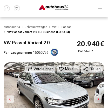
Zum Antrag
Alle Fragen & Antworten
München
Berlin
autohaus24
Gebrauchtwagen
VW
Passat
Wir bewerten dein Auto
Rund um die Inzahlungnahme
VW Passat Variant 2.0 TDI Business (EURO 6d)
Frankfurt
Wuppertal
20.940€
VW
Passat Variant 2.0 TDI Business (EURO 6d)
inkl.MwSt.
Fahrzeugnummer
15050756
Merken
Vergleichen
Teilen