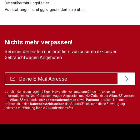
Datenübermittlungsfehler.
Ausstattungen sind ggfs. gesondert zu prüfen.
Nichts mehr verpassen!
Sei einer der ersten und profitiere von unseren exklusiven
Gebrauchtwagen Angeboten.
Ja, ich möchte den regelmäßigen Newsletter von autohaus24.de mit aktuellen
Informationen zu Neu- Gebrauchtwagen-Angeboten und Kfz-Zubehör der Allane SE, von den
mit Allane SE verbundenen
Konzernunternehmen
sowie
Partnern
erhalten. Näheres
erfahre ich in den
Datenschutzhinweisen
der Allane SE. Ich kann diese Einwilligung
jederzeit mit Wirkung für die Zukunft widerrufen.