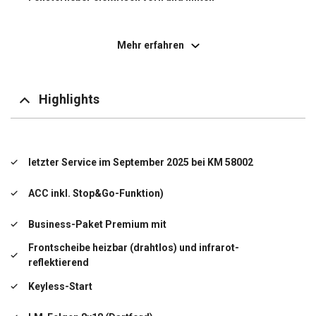
Fernentriegelung Heckklappe
Mehr erfahren
Fußraumbeleuchtung vorn LED
Gepäck-/Laderaumboden aufstellbar
Highlights
Innenspiegel mit Abblendautomatik
Insassen-Schutzsystem proaktiv
letzter Service im September 2025 bei KM 58002
Kennzeichenbeleuchtung LED
ACC inkl. Stop&Go-Funktion)
Kindersicherung im Fahrgastraum
Business-Paket Premium mit
Kopf-Airbag-System vorn und hinten inkl. Seitenairbag
Frontscheibe heizbar (drahtlos) und infrarot-
vorn
reflektierend
Mittelarmlehne vorn höhen-/längsverstellbar
Keyless-Start
Müdigkeitserkennung