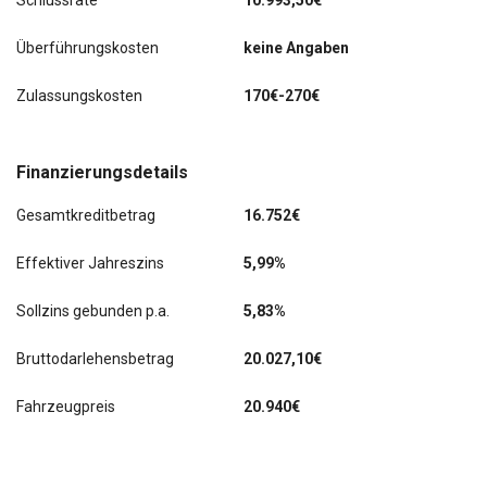
Schlussrate
10.993,50€
Sonnenschutzrollo an Türscheiben hinten
Überführungskosten
keine Angaben
Verkehrszeichenerkennung
Zulassungskosten
170€-270€
Finanzierungsdetails
Gesamtkreditbetrag
16.752€
Effektiver Jahreszins
5,99%
Sollzins gebunden p.a.
5,83%
Bruttodarlehensbetrag
20.027,10€
Fahrzeugpreis
20.940€