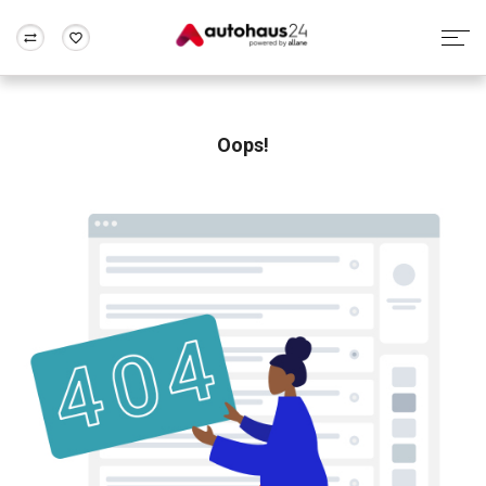
Zum Antrag
Alle Fragen & Antworten
München
Berlin
Wir bewerten dein Auto
Rund um die Inzahlungnahme
Oops!
Frankfurt
Wuppertal