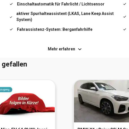
Isofix-Aufnahmen für Kindersitz
Einschaltautomatik für Fahrlicht / Lichtsensor
aktiver Spurhalteassistent (LKAS, Lane Keep Assist
Karosserie: 5-türig
System)
Klimaautomatik 3-Zonen
Fahrassistenz-System: Berganfahrhilfe
t
Fahrassistenz-System: Einparkhilfe vorn und
Kopf-Airbag-System
hinten
Mehr erfahren
Fahrassistenz-System:
Lendenwirbelstütze Sitz vorn links, verstellbar
Verkehrszeichenerkennung, erweitert
 gefallen
(Geschwindigkeits-Regel-/Begrenzeranlage)
LM-Felgen
Otto-Partikelfilter (OPF)