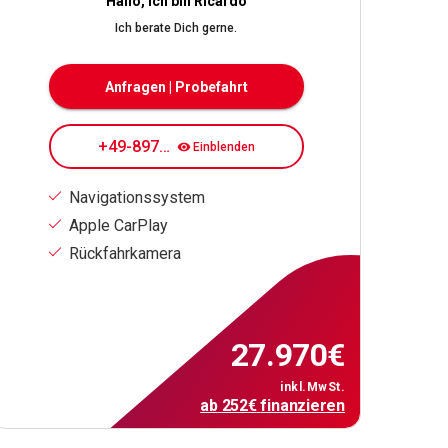
Hallo, ich bin Ricardo
Ich berate Dich gerne.
Anfragen | Probefahrt
+49-89708084171
Einblenden
Navigationssystem
Apple CarPlay
Rückfahrkamera
27.970
€
inkl.MwSt.
ab
252
€
finanzieren