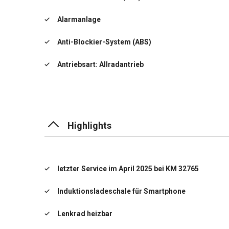
Alarmanlage
Anti-Blockier-System (ABS)
Antriebsart: Allradantrieb
Assistenz-Paket
Audiosystem: Radio RDS
Highlights
Außenspiegel elektr. anklappbar
Außenspiegel elektr. verstell- und heizbar, beide
letzter Service im April 2025 bei KM 32765
Digital Cockpit (Instrumentenanzeige Digital)
Induktionsladeschale für Smartphone
Doppelendrohr Auspuffanlage
Lenkrad heizbar
Einschaltautomatik für Fahrlicht / Lichtsensor