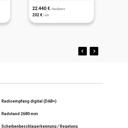
22.440 €
25.29
/ Kaufpreis
202 €
228 €
/ mtl
/
Radioempfang digital (DAB+)
Radstand 2680 mm
Scheibenbeschlagerkennung / Regelung