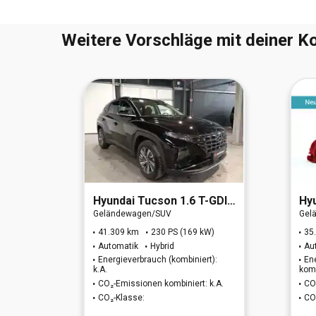
Weitere Vorschläge mit deiner Ko
WD (EURO 6d)
Hyundai
Tucson 1.6 T-GDI Trend Hybrid 2WD
Hy
Geländewagen/SUV
Gel
W)
41.309 km
230 PS (169 kW)
35
Automatik
Hybrid
Au
t):
Energieverbrauch (kombiniert):
En
k.A.
komb
 k.A.
CO₂-Emissionen kombiniert: k.A.
CO
CO₂-Klasse:
CO