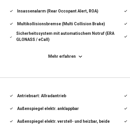
Insassenalarm (Rear Occopant Alert, ROA)
Multikollisionsbremse (Multi Collision Brake)
Sicherheitssystem mit automatischem Notruf (ERA
GLONASS / eCall)
Fahrassistenz-System:
Verkehrszeichenerkennung, erweitert
Mehr erfahren
(Geschwindigkeits-Regel-/Begrenzeranlage)
Freisprecheinrichtung Bluetooth
Gegenlenkunterstützung (Vehicle Stability
Management, VSM)
Gepäcknetz im Koffer-/Laderaum
Antriebsart: Allradantrieb
Hybrid 169 kW (Motor 1,6 Ltr. - 132 kW T-GDI)
Außenspiegel elektr. anklappbar
Innenspiegel mit Abblendautomatik
Außenspiegel elektr. verstell- und heizbar, beide