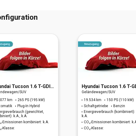
nfiguration
undai
Tucson 1.6 T-GDI N Line Plug-In Hybrid 4WD
Hyundai
Tucson 1.6 T-GDI Advant
ändewagen/SUV
Geländewagen/SUV
.077 km
265 PS (195 kW)
19.534 km
150 PS (110 kW)
tomatik
Plug-In Hybrid
Schaltgetriebe
Benzin
ergieverbrauch (gewichtet,
Energieverbrauch (kombiniert):
iniert): k.A., k.A.
k.A.
₂-Emissionen kombiniert: k.A.
CO₂-Emissionen kombiniert: k.
₂-Klasse:
CO₂-Klasse: