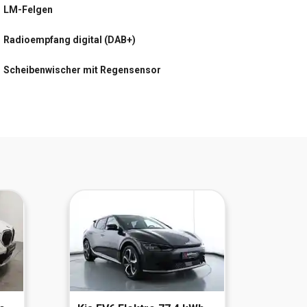
LM-Felgen
Lenkrad heizbar
Radioempfang digital (DAB+)
Navigationssystem
Scheibenwischer mit Regensensor
Rückfahrkamera
USB-Anschluss hinten
Sitzheizung
USB-Anschluss Mittelkonsole
Wireless SmartLink (Apple CarPlay)