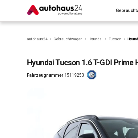
Gebraucht
Zum Antrag
Alle Fragen & Antworten
München
Wir bewerten dein Auto
Rund um die Inzahlungnahme
autohaus24
Gebrauchtwagen
Hyundai
Tucson
Hyund
Hyundai
Tucson 1.6 T-GDI Prime
Fahrzeugnummer
15119253