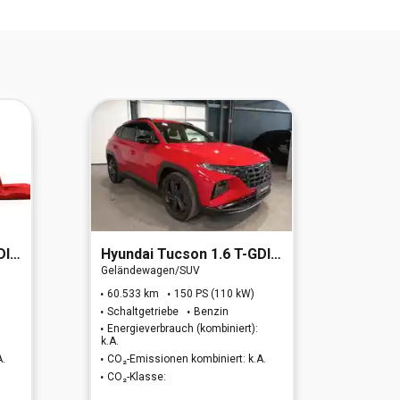
age
Hyundai
Tucson 1.6 T-GDI Advantage
Hyund
Geländewagen/SUV
Geländ
60.533 km
150 PS (110 kW)
63.83
Schaltgetriebe
Benzin
Autom
Energieverbrauch (kombiniert):
Energi
k.A.
kombinie
A.
CO₂-Emissionen kombiniert: k.A.
CO₂-Em
CO₂-Klasse:
CO₂-K