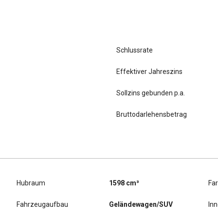
Schlussrate
Effektiver Jahreszins
Sollzins gebunden p.a.
Bruttodarlehensbetrag
Hubraum
1598 cm³
Fa
Fahrzeugaufbau
Geländewagen/SUV
In