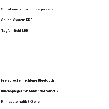
Scheibenwischer mit Regensensor
Sound-System KRELL
Tagfahrlicht LED
USB-Anschluss hinten
USB-Anschluss Mittelkonsole
Verglasung hinten abgedunkelt (Privacy Glass)
Warnanlage für Sicherheitsgurte,
Fahrer-/Beifahrerseite
Freisprecheinrichtung Bluetooth
Wegfahrsperre (elektronisch)
Innenspiegel mit Abblendautomatik
letzter Service im April 2025 bei KM 32765
Klimaautomatik 3-Zonen
Induktionsladeschale für Smartphone