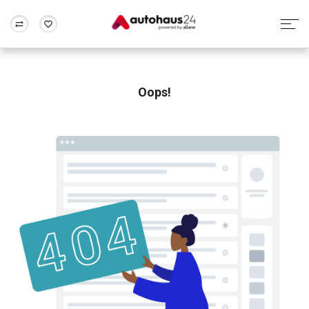
Zum Antrag
Alle Fragen & Antworten
München
Berlin
Wir bewerten dein Auto
Rund um die Inzahlungnahme
Oops!
Frankfurt
Wuppertal