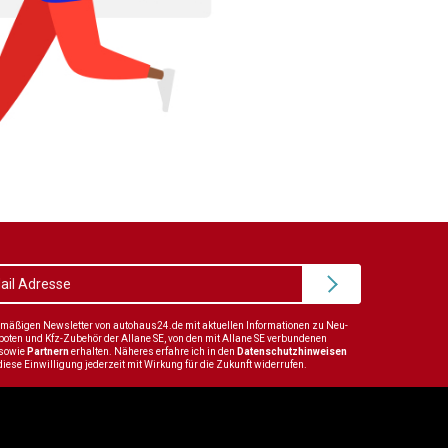
elmäßigen Newsletter von autohaus24.de mit aktuellen Informationen zu Neu-
en und Kfz-Zubehör der Allane SE, von den mit Allane SE verbundenen
sowie
Partnern
erhalten. Näheres erfahre ich in den
Datenschutzhinweisen
diese Einwilligung jederzeit mit Wirkung für die Zukunft widerrufen.