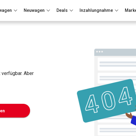
wagen
Neuwagen
Deals
Inzahlungnahme
Mark
Berlin
Frankfurt
Wuppertal
t verfügbar. Aber
ken