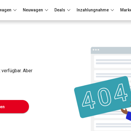
wagen
Neuwagen
Deals
Inzahlungnahme
Mark
Berlin
Frankfurt
Wuppertal
t verfügbar. Aber
ken