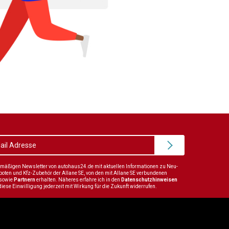
elmäßigen Newsletter von autohaus24.de mit aktuellen Informationen zu Neu-
en und Kfz-Zubehör der Allane SE, von den mit Allane SE verbundenen
sowie
Partnern
erhalten. Näheres erfahre ich in den
Datenschutzhinweisen
diese Einwilligung jederzeit mit Wirkung für die Zukunft widerrufen.