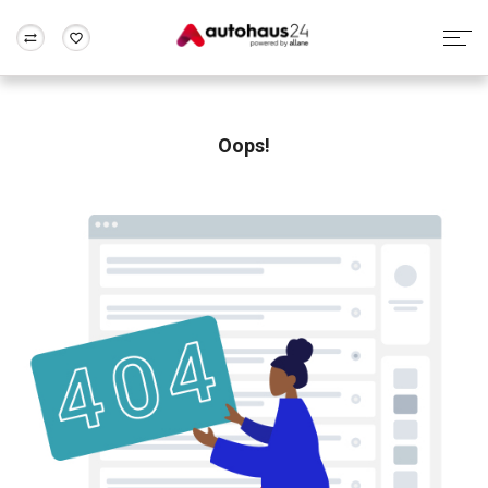
Zum Antrag
Alle Fragen & Antworten
München
Berlin
Wir bewerten dein Auto
Rund um die Inzahlungnahme
Oops!
Frankfurt
Wuppertal