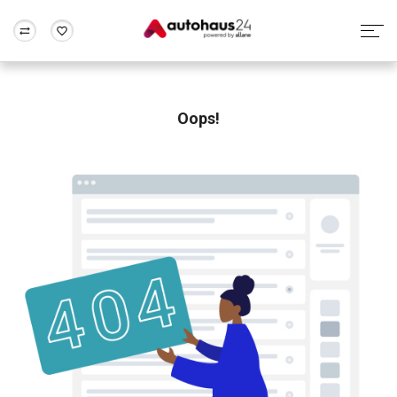
Zum Antrag
Alle Fragen & Antworten
München
Berlin
Wir bewerten dein Auto
Rund um die Inzahlungnahme
Oops!
Frankfurt
Wuppertal