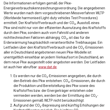
Die Informationen erfolgen gemäß der Pkw-
Energieverbrauchskennzeichnungsverordnung. Die angegebenen
Werte wurden nach dem vorgeschriebenen Messverfahren WLTP
(Worldwide harmonised Light-duty vehicles Test Procedures)
ermittelt. Der Kraftstoffverbrauch und der CO₂, Ausstoß eines
Pkw sind nicht nur von der effizienten Ausnutzung des Kraftstoffs
durch den Pkw, sondern auch vom Fahrstil und anderen
nichttechnischen Faktoren abhängig. CO₂, ist das für die
Erderwärmung hauptsächlich verantwortliche Treibhausgas. Ein
Leitfaden über den Kraftstoffverbrauch und die CO₂-Emissionen
aller in Deutschland angebotenen neuen Pkw-Modelle ist
unentgeltlich einsehbar an jedem Verkaufsort in Deutschland, an
dem neue Pkw ausgestellt oder angeboten werden. Der Leitfaden
ist auch hier abrufbar:
www.dat.de
.
Es werden nur die CO₂-Emissionen angegeben, die durch
den Betrieb des Pkw entstehen. CO₂,-Emissionen, die durch
die Produktion und Bereitstellung des Pkw sowie des
Kraftstoffes bzw. der Energieträger entstehen oder
vermieden werden, werden bei der Ermittlung der CO₂-
Emissionen gemäß WLTP nicht berücksichtigt.
Aufgrund der CO₂-Bepreisung sind künftig Erhöhungen der