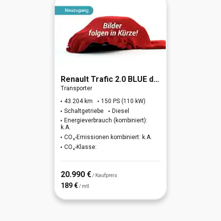
Renault
Trafic 2.0 BLUE dCi 150 L1H1 3,0t Komfort (EU6d)
Transporter
43.204 km
150 PS (110 kW)
Schaltgetriebe
Diesel
Energieverbrauch (kombiniert):
k.A.
CO₂-Emissionen kombiniert: k.A.
CO₂-Klasse:
20.990 €
/ Kaufpreis
189 €
/ mtl