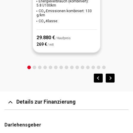
Energieverbrauch (kombiniert):
letzter Service im Februar 2025 bei KM 12183
5.8 l/100km
CO₂-Emissionen kombiniert: 133
g/km
Außenspiegel elektr. verstell-, heiz- und anklappbar
CO₂-Klasse:
Autonomer Notbrems-Assistent
29.880 €
/ Kaufpreis
Fernlichtassistent
269 €
/ mtl
Spurverlassenswarnung
Totwinkel-Assistent
Geschwindigkeits-Regelanlage (Tempomat)
Klimaanlage
Details zur Finanzierung
Navigationssystem
Rückfahrkamera
Darlehensgeber