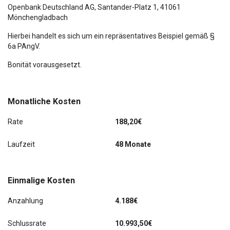
Scheinwerfer Full-LED mit LED-Signatur C
Openbank Deutschland AG,
Santander-Platz 1
, 41061
Mönchengladbach
Hierbei handelt es sich um ein repräsentatives Beispiel gemäß §
6a PAngV.
Bonität vorausgesetzt.
Monatliche Kosten
Rate
188,20€
Laufzeit
48 Monate
Einmalige Kosten
Anzahlung
4.188€
Schlussrate
10.993,50€