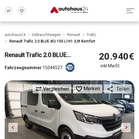
Zum Antrag
Alle Fragen & Antworten
München
Berlin
autohaus24
Gebrauchtwagen
Renault
Trafic
Wir bewerten dein Auto
Rund um die Inzahlungnahme
Renault Trafic 2.0 BLUE dCi 150 L1H1 3,0t Komfort
Frankfurt
Wuppertal
20.940€
Renault
Trafic 2.0 BLUE dCi 150 L1H1 3,0t Komfort
inkl.MwSt.
Fahrzeugnummer
15044527
Merken
Vergleichen
Teilen