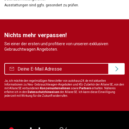
Ausstattungen sind ggfs. gesondert zu prüfen.
Nichts mehr verpassen!
Sei einer der ersten und profitiere von unseren exklusiven
Gebrauchtwagen Angeboten.
Ja, ich möchte den regelmäßigen Newsletter von autohaus24.de mit aktuellen
Informationen zu Neu- Gebrauchtwagen-Angeboten und Kfz-Zubehör der Allane SE, von den
mit Allane SE verbundenen
Konzernunternehmen
sowie
Partnern
erhalten. Näheres
erfahre ich in den
Datenschutzhinweisen
der Allane SE. Ich kann diese Einwilligung
jederzeit mit Wirkung für die Zukunft widerrufen.