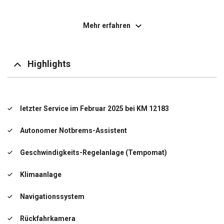
Fensterheber elektr. vorn, Impulsgeber links
Mehr erfahren
Getriebe 6-Gang
Handschuhfach mit Kühlfunktion
Highlights
Innenraumfilter: Pollenfilter
Karosserie/Aufbau: Kasten Standard
letzter Service im Februar 2025 bei KM 12183
Kraftstofftank: 80 Ltr.
Autonomer Notbrems-Assistent
Lenksäule (Lenkrad) verstellbar
Geschwindigkeits-Regelanlage (Tempomat)
Modellpflege (2)
Klimaanlage
Motor 2,0 Ltr. - 110 kW BLUE dCi Diesel FAP KAT
Navigationssystem
Nebelschlussleuchte
Rückfahrkamera