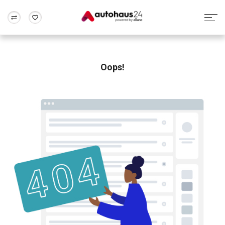
Zum Antrag
Alle Fragen & Antworten
München
Berlin
Wir bewerten dein Auto
Rund um die Inzahlungnahme
Oops!
Frankfurt
Wuppertal