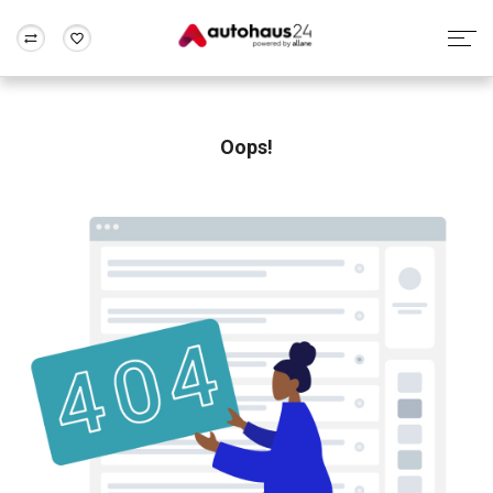
Zum Antrag
Alle Fragen & Antworten
München
Berlin
Wir bewerten dein Auto
Rund um die Inzahlungnahme
Oops!
Frankfurt
Wuppertal