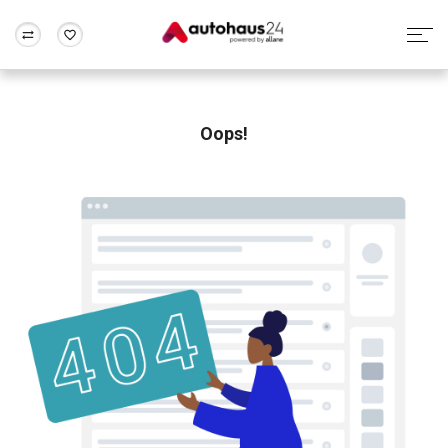
Zum Antrag
Alle Fragen & Antworten
München
Berlin
Wir bewerten dein Auto
Rund um die Inzahlungnahme
Oops!
Frankfurt
Wuppertal