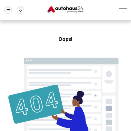
Zum Antrag
Alle Fragen & Antworten
München
Berlin
Wir bewerten dein Auto
Rund um die Inzahlungnahme
Oops!
Frankfurt
Wuppertal