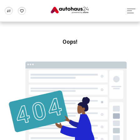
Zum Antrag
Alle Fragen & Antworten
München
Berlin
Wir bewerten dein Auto
Rund um die Inzahlungnahme
Oops!
Frankfurt
Wuppertal