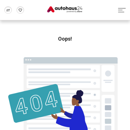
Zum Antrag
Alle Fragen & Antworten
München
Berlin
Wir bewerten dein Auto
Rund um die Inzahlungnahme
Oops!
Frankfurt
Wuppertal