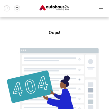
Zum Antrag
Alle Fragen & Antworten
München
Berlin
Wir bewerten dein Auto
Rund um die Inzahlungnahme
Oops!
Frankfurt
Wuppertal