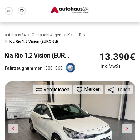
Zum Antrag
Alle Fragen & Antworten
München
Berlin
autohaus24
Gebrauchtwagen
Kia
Rio
Wir bewerten dein Auto
Rund um die Inzahlungnahme
Kia Rio 1.2 Vision (EURO 6d)
Frankfurt
Wuppertal
13.390€
Kia
Rio 1.2 Vision (EURO 6d)
inkl.MwSt.
Fahrzeugnummer
15081969
Merken
Vergleichen
Teilen