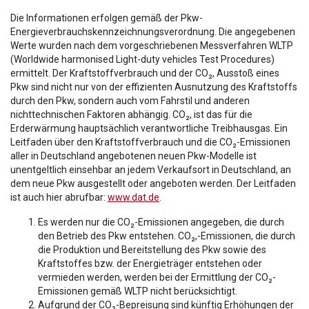
Die Informationen erfolgen gemäß der Pkw-
Energieverbrauchskennzeichnungsverordnung. Die angegebenen
Werte wurden nach dem vorgeschriebenen Messverfahren WLTP
(Worldwide harmonised Light-duty vehicles Test Procedures)
ermittelt. Der Kraftstoffverbrauch und der CO₂, Ausstoß eines
Pkw sind nicht nur von der effizienten Ausnutzung des Kraftstoffs
durch den Pkw, sondern auch vom Fahrstil und anderen
nichttechnischen Faktoren abhängig. CO₂, ist das für die
Erderwärmung hauptsächlich verantwortliche Treibhausgas. Ein
Leitfaden über den Kraftstoffverbrauch und die CO₂-Emissionen
aller in Deutschland angebotenen neuen Pkw-Modelle ist
unentgeltlich einsehbar an jedem Verkaufsort in Deutschland, an
dem neue Pkw ausgestellt oder angeboten werden. Der Leitfaden
ist auch hier abrufbar:
www.dat.de
.
Es werden nur die CO₂-Emissionen angegeben, die durch
den Betrieb des Pkw entstehen. CO₂,-Emissionen, die durch
die Produktion und Bereitstellung des Pkw sowie des
Kraftstoffes bzw. der Energieträger entstehen oder
vermieden werden, werden bei der Ermittlung der CO₂-
Emissionen gemäß WLTP nicht berücksichtigt.
Aufgrund der CO₂-Bepreisung sind künftig Erhöhungen der