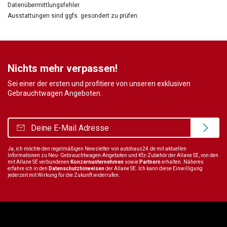
Datenübermittlungsfehler.
Ausstattungen sind ggfs. gesondert zu prüfen.
Nichts mehr verpassen!
Sei einer der ersten und profitiere von unseren exklusiven
Gebrauchtwagen Angeboten.
Ja, ich möchte den regelmäßigen Newsletter von autohaus24.de mit aktuellen
Informationen zu Neu- Gebrauchtwagen-Angeboten und Kfz-Zubehör der Allane SE, von den
mit Allane SE verbundenen
Konzernunternehmen
sowie
Partnern
erhalten. Näheres
erfahre ich in den
Datenschutzhinweisen
der Allane SE. Ich kann diese Einwilligung
jederzeit mit Wirkung für die Zukunft widerrufen.