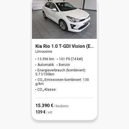
Kia
Rio 1.0 T-GDI Vision (EURO 6d)
Limousine
13.396 km
101 PS (74 kW)
Automatik
Benzin
Energieverbrauch (kombiniert):
5.7 l/100km
CO₂-Emissionen kombiniert: 130
g/km
CO₂-Klasse:
15.390 €
/ Kaufpreis
139 €
/ mtl