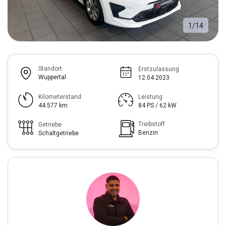
1
/
14
Standort
Erstzulassung
Wuppertal
12.04.2023
Kilometerstand
Leistung
44.577 km
84 PS / 62 kW
Treibstoff
Getriebe
Benzin
Schaltgetriebe