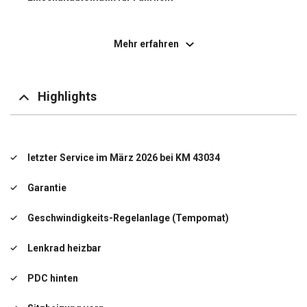
Elektron. Stabilitäts-Programm (ESP / ESC)
Mehr erfahren
Fahrassistenz-System: Berganfahr-Assistent
Freisprecheinrichtung Bluetooth
Highlights
Klimaautomatik
LM-Felgen
letzter Service im März 2026 bei KM 43034
USB-Anschluss + AUX-IN-Anschluss
Garantie
letzter Service im März 2026 bei KM 43034
Geschwindigkeits-Regelanlage (Tempomat)
Garantie
Lenkrad heizbar
Geschwindigkeits-Regelanlage (Tempomat)
PDC hinten
Lenkrad heizbar