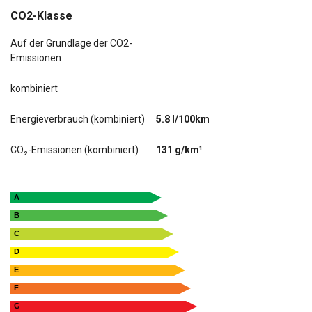
CO2-Klasse
Auf der Grundlage der CO2-
Emissionen
kombiniert
Energieverbrauch (kombiniert)
5.8 l/100km
CO₂-Emissionen (kombiniert)
131 g/km¹
A
B
C
D
E
F
G