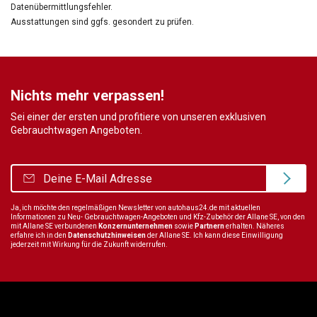
Datenübermittlungsfehler.
Ausstattungen sind ggfs. gesondert zu prüfen.
Nichts mehr verpassen!
Sei einer der ersten und profitiere von unseren exklusiven
Gebrauchtwagen Angeboten.
Ja, ich möchte den regelmäßigen Newsletter von autohaus24.de mit aktuellen
Informationen zu Neu- Gebrauchtwagen-Angeboten und Kfz-Zubehör der Allane SE, von den
mit Allane SE verbundenen
Konzernunternehmen
sowie
Partnern
erhalten. Näheres
erfahre ich in den
Datenschutzhinweisen
der Allane SE. Ich kann diese Einwilligung
jederzeit mit Wirkung für die Zukunft widerrufen.