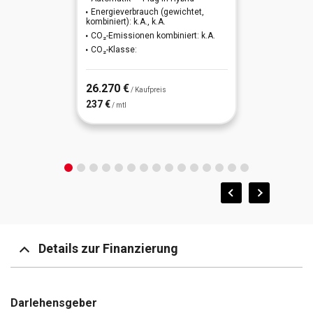
Energieverbrauch (gewichtet,
Multifunktionslenkrad mit Schaltfunktion
kombiniert): k.A., k.A.
Klimaanlage
CO₂-Emissionen kombiniert: k.A.
Panorama-Glasdach elektrisch
CO₂-Klasse:
Lederlenkrad mit Multifunktion
Rückfahrkamera
26.270 €
LED-Scheinwerfer
/ Kaufpreis
237 €
/ mtl
Sportsitze vorn
Licht- und Regensensor
MMI Radio Plus
Notbremsassistent (Audi pre sense front)
Sportfahrwerk
Spurverlassenswarnung
Details zur Finanzierung
Darlehensgeber