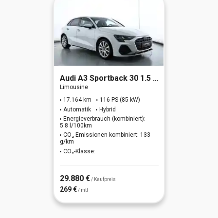
Audi
A3 Sportback 30 1.5 TFSI (MHEV) S line
Limousine
17.164 km
116 PS (85 kW)
Automatik
Hybrid
Energieverbrauch (kombiniert):
5.8 l/100km
CO₂-Emissionen kombiniert: 133
g/km
CO₂-Klasse:
29.880 €
/ Kaufpreis
269 €
/ mtl