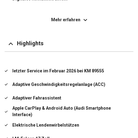
Einparkhilfe hinten
Mehr erfahren
ESP
Geschwindigkeitsbegrenzer
Highlights
Klimaanlage
Lederlenkrad mit Multifunktion
letzter Service im Februar 2026 bei KM 89555
LED-Scheinwerfer
Adaptive Geschwindigkeitsregelanlage (ACC)
Licht- und Regensensor
Adaptiver Fahrassistent
MMI Radio Plus
Apple CarPlay & Android Auto (Audi Smartphone
Interface)
Notbremsassistent (Audi pre sense front)
Elektrische Lendenwirbelstützen
S-line Exterieur