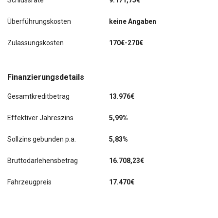
Schlussrate
9.171,75€
Überführungskosten
keine Angaben
Zulassungskosten
170€-270€
Finanzierungsdetails
Gesamtkreditbetrag
13.976€
Effektiver Jahreszins
5,99%
Sollzins gebunden p.a.
5,83%
Bruttodarlehensbetrag
16.708,23€
Fahrzeugpreis
17.470€