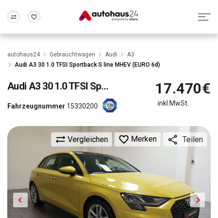
Zum Antrag
Alle Fragen & Antworten
München
Berlin
autohaus24
Gebrauchtwagen
Audi
A3
Wir bewerten dein Auto
Rund um die Inzahlungnahme
Audi A3 30 1.0 TFSI Sportback S line MHEV (EURO 6d)
Frankfurt
Wuppertal
17.470€
Audi
A3 30 1.0 TFSI Sportback S line MHEV (EURO 6d)
inkl.MwSt.
Fahrzeugnummer
15330200
Merken
Vergleichen
Teilen