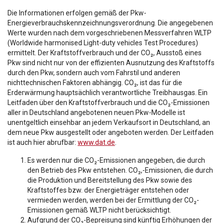
Die Informationen erfolgen gemäß der Pkw-
Energieverbrauchskennzeichnungsverordnung. Die angegebenen
Werte wurden nach dem vorgeschriebenen Messverfahren WLTP
(Worldwide harmonised Light-duty vehicles Test Procedures)
ermittelt. Der Kraftstoffverbrauch und der CO₂, Ausstoß eines
Pkw sind nicht nur von der effizienten Ausnutzung des Kraftstoffs
durch den Pkw, sondern auch vom Fahrstil und anderen
nichttechnischen Faktoren abhängig. CO₂, ist das für die
Erderwärmung hauptsächlich verantwortliche Treibhausgas. Ein
Leitfaden über den Kraftstoffverbrauch und die CO₂-Emissionen
aller in Deutschland angebotenen neuen Pkw-Modelle ist
unentgeltlich einsehbar an jedem Verkaufsort in Deutschland, an
dem neue Pkw ausgestellt oder angeboten werden. Der Leitfaden
ist auch hier abrufbar:
www.dat.de
.
Es werden nur die CO₂-Emissionen angegeben, die durch
den Betrieb des Pkw entstehen. CO₂,-Emissionen, die durch
die Produktion und Bereitstellung des Pkw sowie des
Kraftstoffes bzw. der Energieträger entstehen oder
vermieden werden, werden bei der Ermittlung der CO₂-
Emissionen gemäß WLTP nicht berücksichtigt.
Aufgrund der CO₂-Bepreisung sind künftig Erhöhungen der